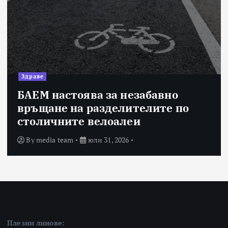
Здраве
БАЕМ настоява за незабавно
връщане на разделителите по
столичните велоалеи
By
media team
юли 31, 2026
Плезни линове: