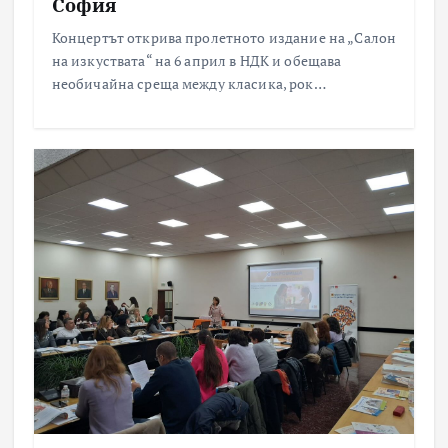
София
Концертът открива пролетното издание на „Салон
на изкуствата“ на 6 април в НДК и обещава
необичайна среща между класика, рок…