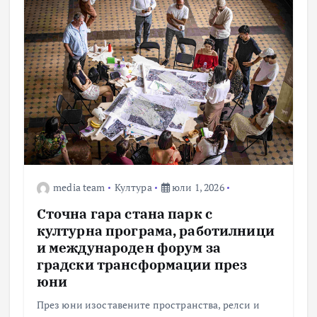
л
я
н
е
н
а
media team
Култура
юли 1, 2026
п
Сточна гара стана парк с
културна програма, работилници
у
и международен форум за
градски трансформации през
б
юни
л
През юни изоставените пространства, релси и