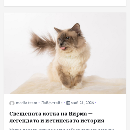
media team
Лайфстайл
май 21, 2026
Свещената котка на Бирма —
легендата и истинската история
Малко породи котки носят в себе си толкова легенди,