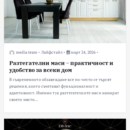
media team
Лайфстайл
март 24, 2026
Разтегателни маси – практичност и
удобство за всеки дом
В съвременното обзавеждане все по-често се търсят
решения, които съчетават функционалност и
адаптивност. Именно тук разтегателните маси намират
своето място…