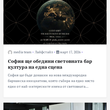
media team
Лайфстайл
март 17, 2026
София ще обедини световната бар
култура на една сцена
София ще бъде домакин на нова международна
барманска инициатива, която събира на едно място
едни от най-интересните имена от световната…