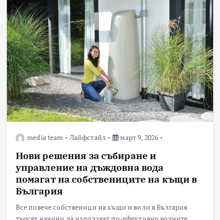
media team
Лайфстайл
март 9, 2026
Нови решения за събиране и
управление на дъждовна вода
помагат на собствениците на къщи в
България
Все повече собственици на къщи и вили в България
търсят начини да използват по-ефективно водните