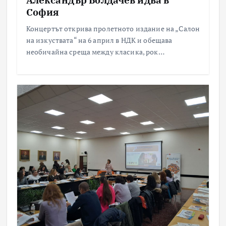
София
а
Концертът открива пролетното издание на „Салон
с
на изкуствата“ на 6 април в НДК и обещава
необичайна среща между класика, рок…
т
р
а
н
и
ц
и