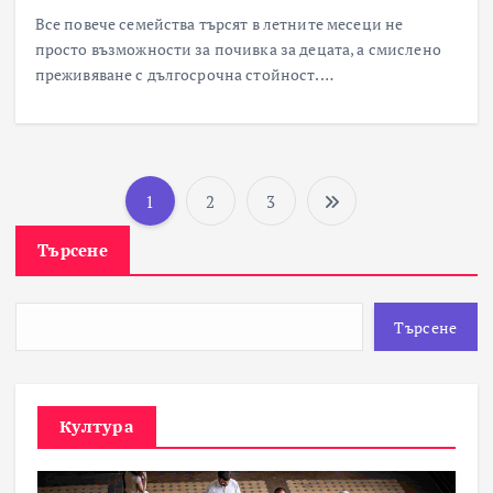
Все повече семейства търсят в летните месеци не
просто възможности за почивка за децата, а смислено
преживяване с дългосрочна стойност.…
1
2
3
Р
Търсене
а
з
Търсене
д
е
Култура