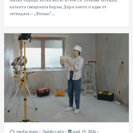
колкото свещената бирма. Дори името ѝ идва от
легендата — „Birman“…
media team
Лайфстайл
май 19, 2026