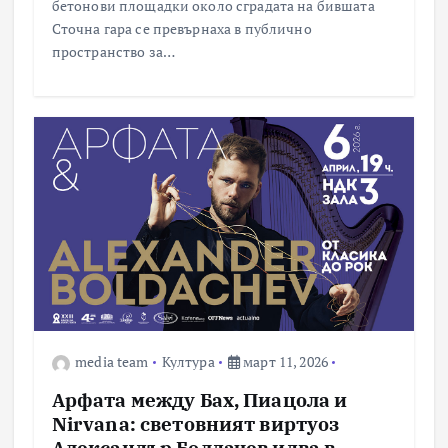
бетонови площадки около сградата на бившата
и
Сточна гара се превърнаха в публично
пространство за…
к
а
ц
и
и
т
media team
Култура
март 11, 2026
е
Арфата между Бах, Пиацола и
н
Nirvana: световният виртуоз
Александър Болдачев идва в