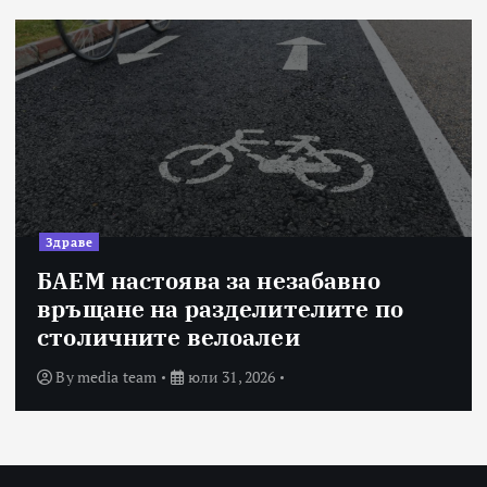
Здраве
БАЕМ настоява за незабавно
връщане на разделителите по
столичните велоалеи
By
media team
юли 31, 2026