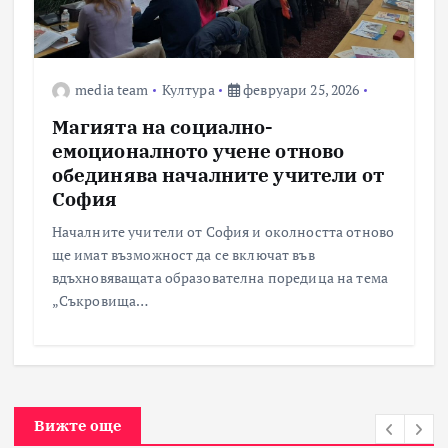
media team
Култура
февруари 25, 2026
Магията на социално-
емоционалното учене отново
обединява началните учители от
София
Началните учители от София и околността отново
ще имат възможност да се включат във
вдъхновяващата образователна поредица на тема
„Съкровища…
Вижте още