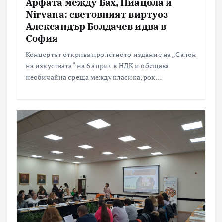
Арфата между Бах, Пиацола и
Nirvana: световният виртуоз
Александър Болдачев идва в
София
Концертът открива пролетното издание на „Салон
на изкуствата“ на 6 април в НДК и обещава
необичайна среща между класика, рок…