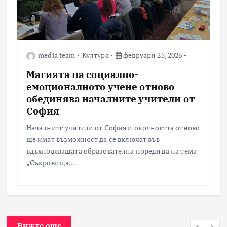
media team
Култура
февруари 25, 2026
Магията на социално-
емоционалното учене отново
обединява началните учители от
София
Началните учители от София и околността отново
ще имат възможност да се включат във
вдъхновяващата образователна поредица на тема
„Съкровища…
Вижте още