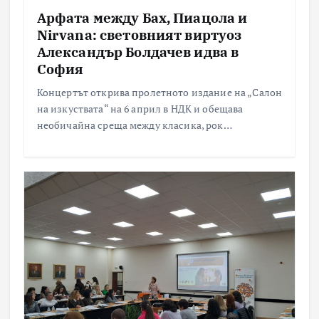
Арфата между Бах, Пиацола и
Nirvana: световният виртуоз
Александър Болдачев идва в
София
Концертът открива пролетното издание на „Салон
на изкуствата“ на 6 април в НДК и обещава
необичайна среща между класика, рок…