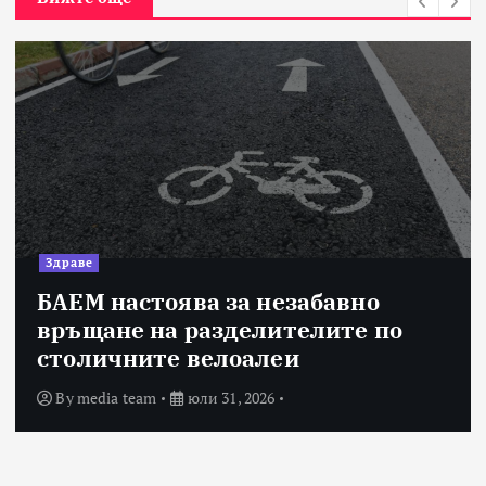
Здраве
БАЕМ настоява за незабавно
връщане на разделителите по
столичните велоалеи
By
media team
юли 31, 2026