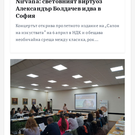
Nirvana: световният виртуоз
Александър Болдачев идва в
София
Концертът открива пролетното издание на „Салон
на изкуствата“ на 6 април в НДК и обещава
необичайна среща между класика, рок…