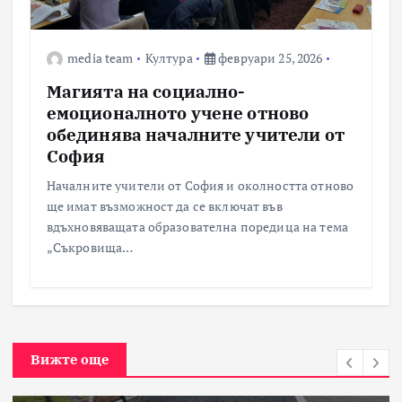
media team
Култура
февруари 25, 2026
Магията на социално-
емоционалното учене отново
обединява началните учители от
София
Началните учители от София и околността отново
ще имат възможност да се включат във
вдъхновяващата образователна поредица на тема
„Съкровища…
Вижте още