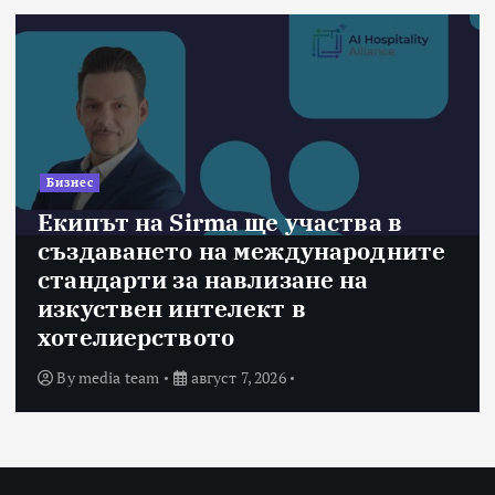
Бизнес
Екипът на Sirma ще участва в
създаването на международните
стандарти за навлизане на
изкуствен интелект в
хотелиерството
By
media team
август 7, 2026