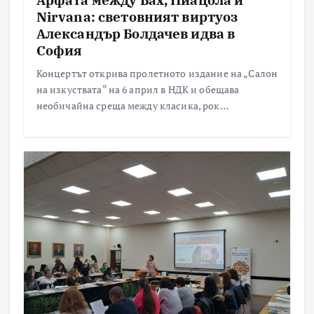
Nirvana: световният виртуоз
Александър Болдачев идва в
София
Концертът открива пролетното издание на „Салон
на изкуствата“ на 6 април в НДК и обещава
необичайна среща между класика, рок…