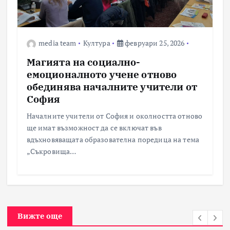
media team
Култура
февруари 25, 2026
Магията на социално-
емоционалното учене отново
обединява началните учители от
София
Началните учители от София и околността отново
ще имат възможност да се включат във
вдъхновяващата образователна поредица на тема
„Съкровища…
Вижте още