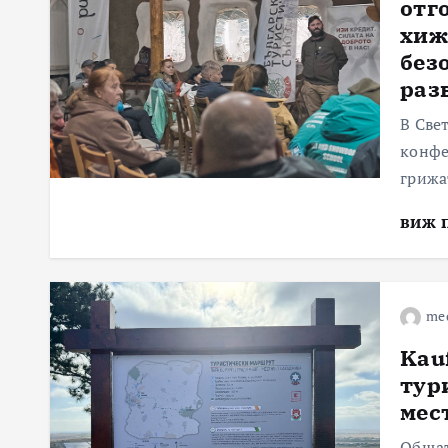
отг
хиж
без
раз
В Све
конфе
грижа
виж 
me
Kau
тур
мес
Общат