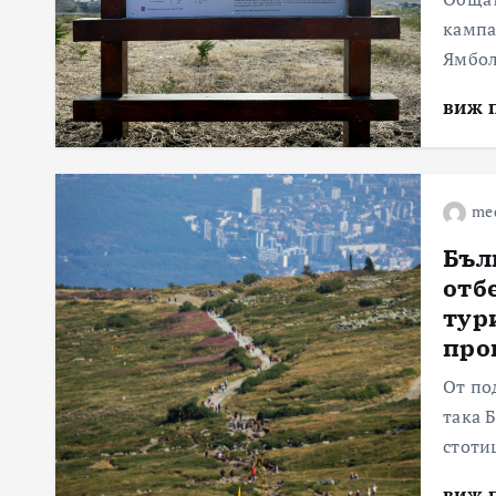
кампа
Ямбол
виж 
me
Бъл
отб
тур
про
От по
така 
стоти
виж 