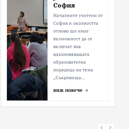
София
Началните учители от
София и околността
отново ще имат
възможност да се
включат във
вдъхновяващата
образователна
поредица на тема
„Съкровища…
виж повече