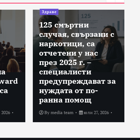
Здраве
125 смъртни
случая, свързани с
наркотици, са
отчетени у нас
през 2025 г. –
на
специалисти
Award
предупреждават за
са
нуждата от по-
ранна помощ
 2026
By
media team
юли 27, 2026