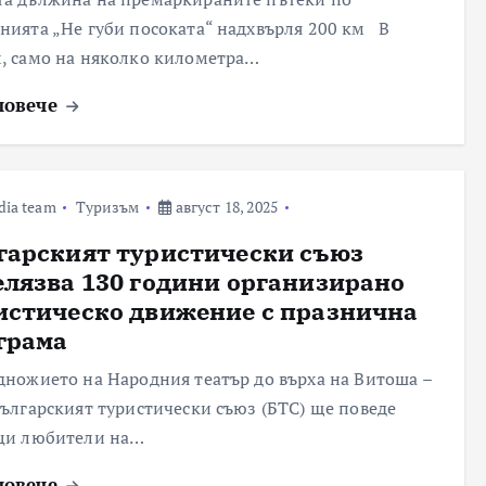
нията „Не губи посоката“ надхвърля 200 км В
, само на няколко километра…
повече
dia team
Туризъм
август 18, 2025
гарският туристически съюз
елязва 130 години организирано
истическо движение с празнична
грама
дножието на Народния театър до върха на Витоша –
Българският туристически съюз (БТС) ще поведе
ци любители на…
повече