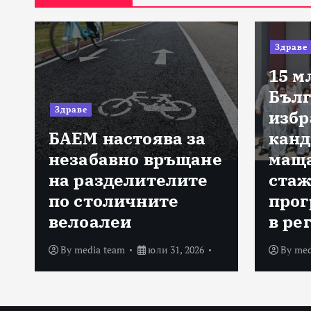
Здраве
15 м
Бълг
Здраве
избр
БАЕМ настоява за
канд
а
незабавно връщане
маща
на разделителите
стаж
по столичните
прог
велоалеи
в ре
By
media team
юли 31, 2026
By
med