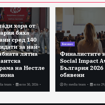
лади хора от
ария бяха
ани сред 140
Бизнес
идати за най-
бната лятна
Финалистите 
антска
Social Impact 
рама на Нестле
България 2026 
гиона
обявени
ia team
юли 30, 2026
By
media team
юли 29,