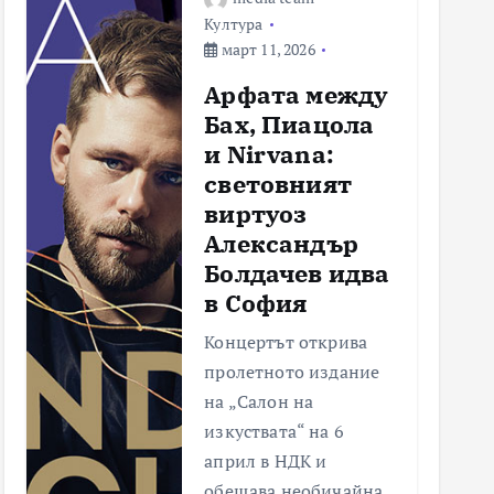
Култура
март 11, 2026
Арфата между
Бах, Пиацола
и Nirvana:
световният
виртуоз
Александър
Болдачев идва
в София
Концертът открива
пролетното издание
на „Салон на
изкуствата“ на 6
април в НДК и
обещава необичайна