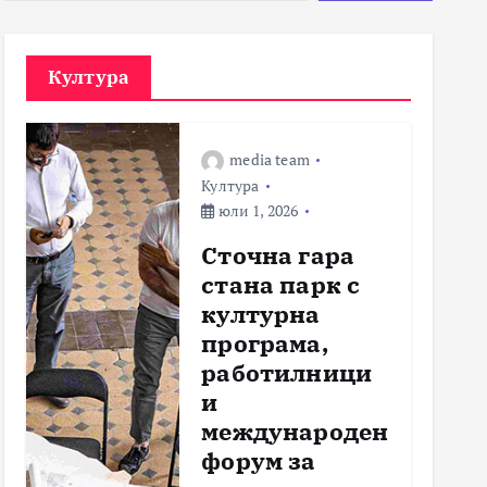
Култура
media team
Култура
юли 1, 2026
Сточна гара
стана парк с
културна
програма,
работилници
и
международен
форум за