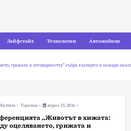
Лайфстайл
Технологии
Автомобили
то, грижата и отговорността“ събра експерти и хижари около
dia team
Туризъм
април 23, 2026
ференцията „Животът в хижата:
ду оцеляването, грижата и