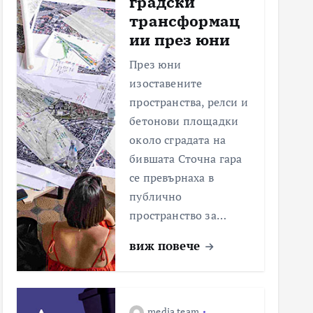
градски
трансформац
ии през юни
През юни
изоставените
пространства, релси и
бетонови площадки
около сградата на
бившата Сточна гара
се превърнаха в
публично
пространство за…
виж повече
media team