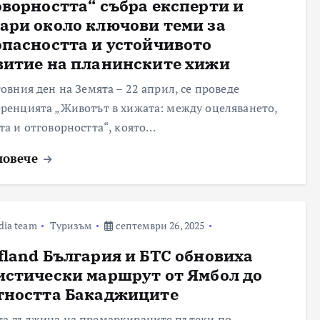
оворността“ събра експерти и
ари около ключови теми за
опасността и устойчивото
витие на планинските хижи
товния ден на Земята – 22 април, се проведе
ренцията „Животът в хижата: между оцеляването,
та и отговорността“, която…
повече
dia team
Туризъм
септември 26, 2025
fland България и БТС обновиха
истически маршрут от Ямбол до
тността Бакаджиците
а дължина на премаркираните пътеки по