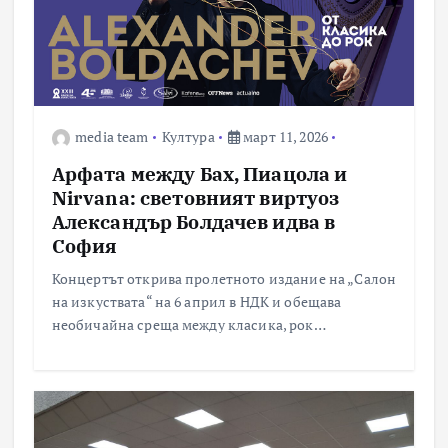
media team
Култура
март 11, 2026
Арфата между Бах, Пиацола и
Nirvana: световният виртуоз
Александър Болдачев идва в
София
Концертът открива пролетното издание на „Салон
на изкуствата“ на 6 април в НДК и обещава
необичайна среща между класика, рок…