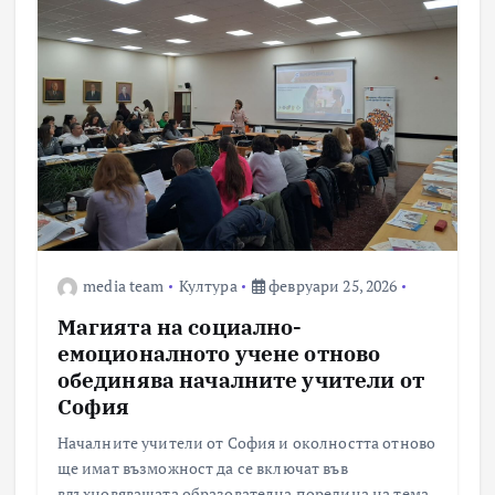
media team
Култура
февруари 25, 2026
Магията на социално-
емоционалното учене отново
обединява началните учители от
София
Началните учители от София и околността отново
ще имат възможност да се включат във
вдъхновяващата образователна поредица на тема