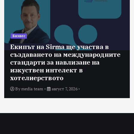
Бизнес
Екипът на Sirma ще участва в
създаването на международните
стандарти за навлизане на
изкуствен интелект в
хотелиерството
By
media team
август 7, 2026