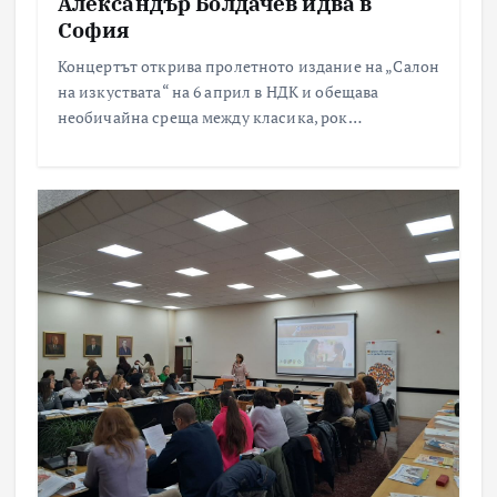
Александър Болдачев идва в
София
Концертът открива пролетното издание на „Салон
на изкуствата“ на 6 април в НДК и обещава
необичайна среща между класика, рок…