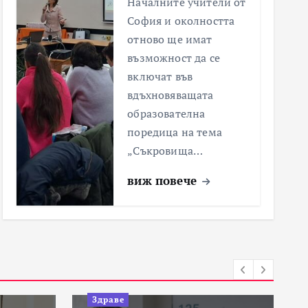
Началните учители от
София и околността
отново ще имат
възможност да се
включат във
вдъхновяващата
образователна
поредица на тема
„Съкровища…
виж повече
Здраве