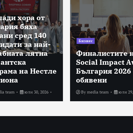
лади хора от
ария бяха
ани сред 140
Бизнес
идати за най-
бната лятна
Финалистите 
антска
Social Impact 
рама на Нестле
България 2026 
гиона
обявени
ia team
юли 30, 2026
By
media team
юли 29,