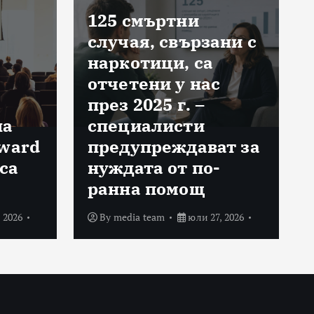
125 смъртни
случая, свързани с
наркотици, са
отчетени у нас
през 2025 г. –
на
специалисти
Award
предупреждават за
са
нуждата от по-
ранна помощ
 2026
By
media team
юли 27, 2026