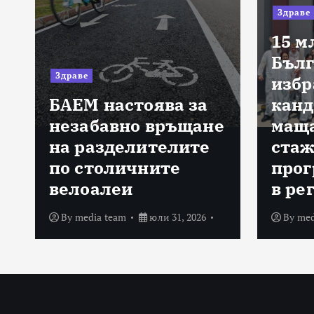
Здраве
15 м
Бълг
Здраве
избр
БАЕМ настоява за
канд
а
незабавно връщане
маща
на разделителите
стаж
по столичните
прог
велоалеи
в ре
By
media team
юли 31, 2026
By
med