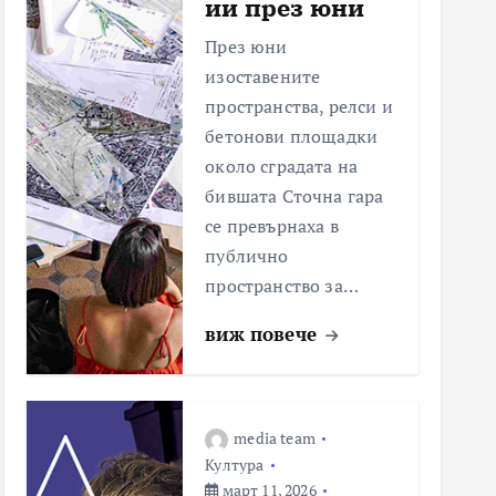
ии през юни
През юни
изоставените
пространства, релси и
бетонови площадки
около сградата на
бившата Сточна гара
се превърнаха в
публично
пространство за…
виж повече
media team
Култура
март 11, 2026