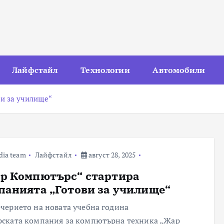
Лайфстайл
Технологии
Автомобили
ви за училище“
dia team
Лайфстайл
август 28, 2025
р Компютърс“ стартира
панията „Готови за училище“
ечерието на новата учебна година
рската компания за компютърна техника „Жар