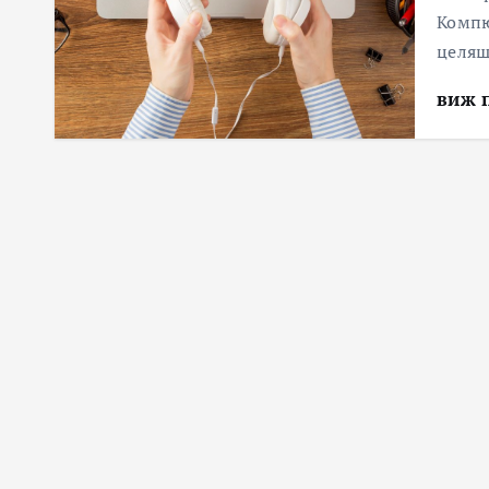
Компю
целящ
виж 