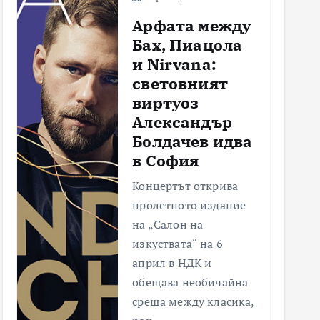
Арфата между
Бах, Пиацола
и Nirvana:
световният
виртуоз
Александър
Болдачев идва
в София
Концертът открива
пролетното издание
на „Салон на
изкуствата“ на 6
април в НДК и
обещава необичайна
среща между класика,