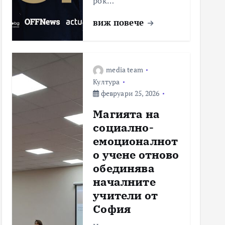
рок…
виж повече
media team
Култура
февруари 25, 2026
Магията на
социално-
емоционалнот
о учене отново
обединява
началните
учители от
София