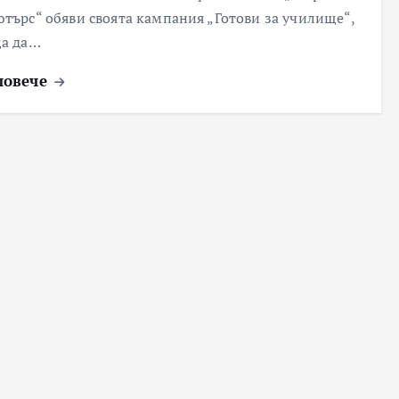
търс“ обяви своята кампания „Готови за училище“,
а да…
повече