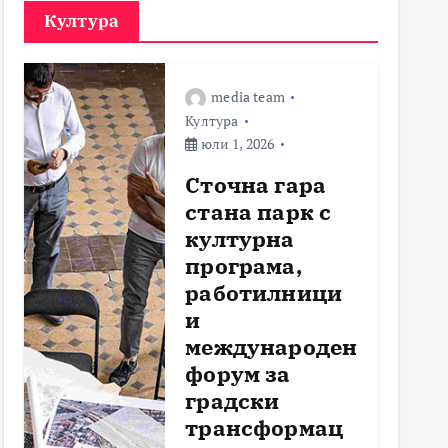
Култура
media team
Култура
юли 1, 2026
Сточна гара
стана парк с
културна
програма,
работилници
и
международен
форум за
градски
трансформац