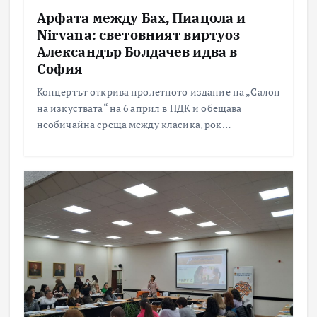
Арфата между Бах, Пиацола и
Nirvana: световният виртуоз
Александър Болдачев идва в
София
Концертът открива пролетното издание на „Салон
на изкуствата“ на 6 април в НДК и обещава
необичайна среща между класика, рок…