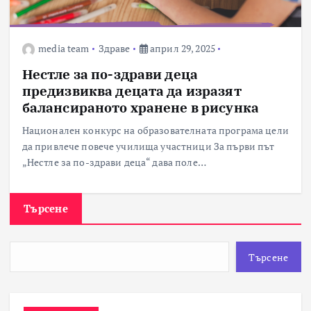
media team
Здраве
април 29, 2025
Нестле за по-здрави деца
предизвиква децата да изразят
балансираното хранене в рисунка
Национален конкурс на образователната програма цели
да привлече повече училища участници За първи път
„Нестле за по-здрави деца“ дава поле…
Търсене
Търсене