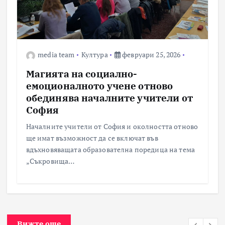
media team
Култура
февруари 25, 2026
Магията на социално-
емоционалното учене отново
обединява началните учители от
София
Началните учители от София и околността отново
ще имат възможност да се включат във
вдъхновяващата образователна поредица на тема
„Съкровища…
Вижте още