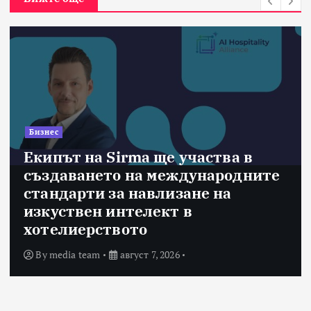
Бизнес
Екипът на Sirma ще участва в
създаването на международните
стандарти за навлизане на
изкуствен интелект в
хотелиерството
By
media team
август 7, 2026