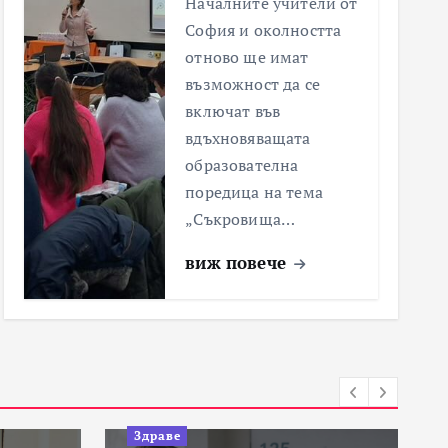
Началните учители от
София и околността
отново ще имат
възможност да се
включат във
вдъхновяващата
образователна
поредица на тема
„Съкровища…
виж повече
Здраве