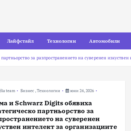
Лайфстайл
Технологии
Автомобили
о партньорство за разпространението на суверенен изкуствен 
dia team
Бизнес
,
Технологии
юни 24, 2026
ма и Schwarz Digits обявиха
атегическо партньорство за
пространението на суверенен
уствен интелект за организациите