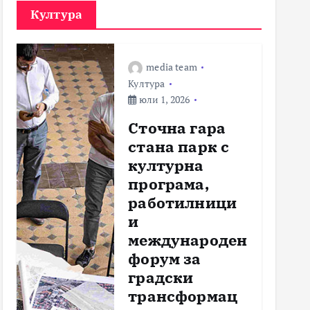
Култура
media team
Култура
юли 1, 2026
Сточна гара
стана парк с
културна
програма,
работилници
и
международен
форум за
градски
трансформац