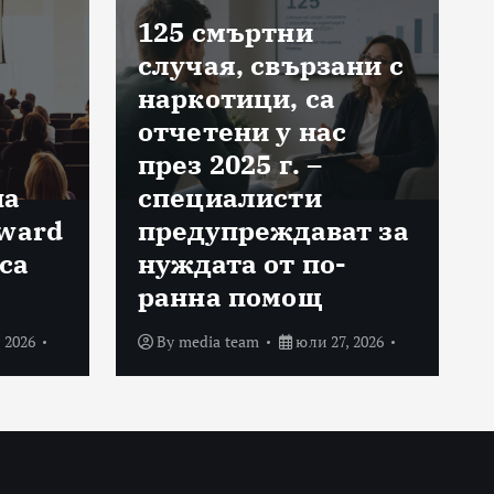
125 смъртни
случая, свързани с
наркотици, са
отчетени у нас
през 2025 г. –
на
специалисти
Award
предупреждават за
са
нуждата от по-
ранна помощ
 2026
By
media team
юли 27, 2026