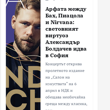
Арфата между
Бах, Пиацола
и Nirvana:
световният
виртуоз
Александър
Болдачев идва
в София
Концертът открива
пролетното издание
на „Салон на
изкуствата“ на 6
април в НДК и
обещава необичайна
среща между класика,