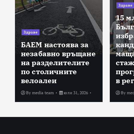
Здраве
15 м
Бълг
Здраве
избр
БАЕМ настоява за
канд
а
незабавно връщане
маща
на разделителите
стаж
по столичните
прог
велоалеи
в ре
By
media team
юли 31, 2026
By
med