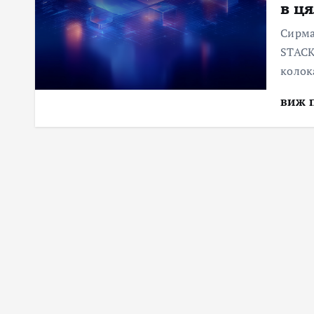
в ц
Сирма
STACK
колок
виж 