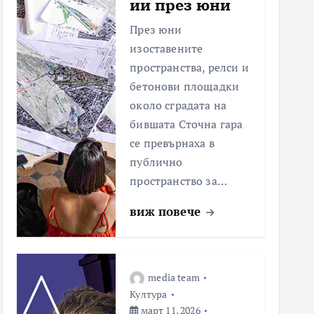
ии през юни
През юни
изоставените
пространства, релси и
бетонови площадки
около сградата на
бившата Сточна гара
се превърнаха в
публично
пространство за…
виж повече
media team
Култура
март 11, 2026