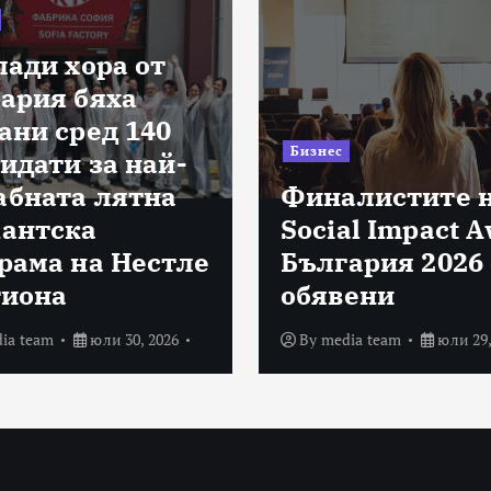
лади хора от
ария бяха
ани сред 140
Бизнес
идати за най-
бната лятна
Финалистите 
антска
Social Impact 
рама на Нестле
България 2026 
гиона
обявени
ia team
юли 30, 2026
By
media team
юли 29,