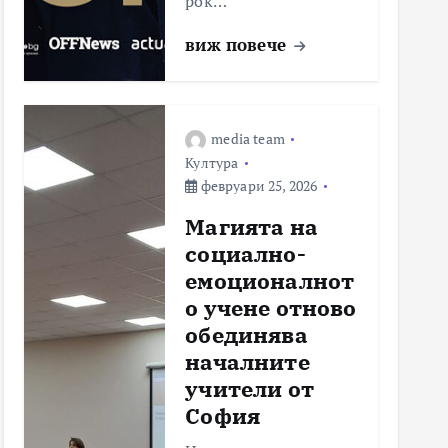
рок…
виж повече
media team
Култура
февруари 25, 2026
Магията на
социално-
емоционалнот
о учене отново
обединява
началните
учители от
София