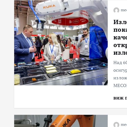
me
Изл
пок
кач
отк
изл
Над 6
осигу
излож
МЕСО
виж 
me