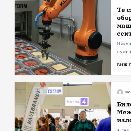
Те 
обо
маш
сек
Някои 
нужен
виж 
me
Бил
Меж
изл
4 дни