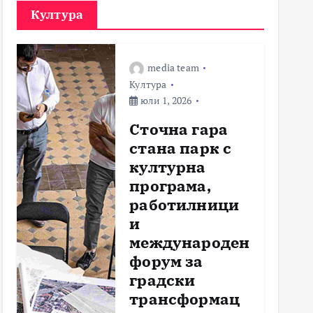
Култура
media team
Култура
юли 1, 2026
Сточна гара
стана парк с
културна
програма,
работилници
и
международен
форум за
градски
трансформац