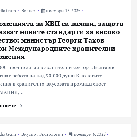
dia team
Бизнес
ноември 13, 2025
оженията за ХВП са важни, защото
азват новите стандарти за високо
ество; министър Георги Тахов
ри Международните хранителни
ожения
000 предприятия в хранителни сектор в България
ряват работа на над 90 000 души Ключовите
ения в хранително-вкусовата промишленост
МАНИЯ,…
повече
dia team
Вкусно
,
Технологии
ноември 6, 2025