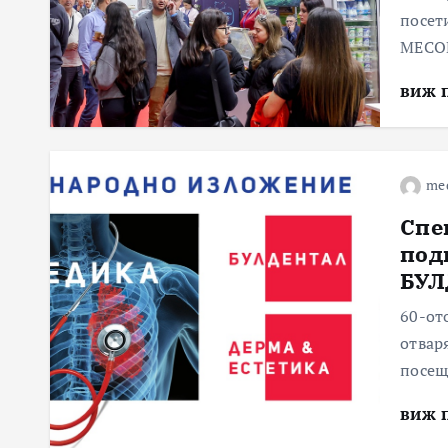
посет
МЕСО
виж 
me
Спе
под
БУЛ
60-от
отвар
посещ
виж 