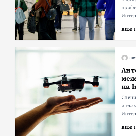
профе
Интер
виж 
me
Ант
меж
на I
Специ
и въз
Интер
виж 