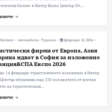
тическия бизнес в Интер Експо Център От…
повече
dia team
Автомобили
,
Туризъм
февруари 10, 2026
истически фирми от Европа, Азия
фрика идват в София за изложение
анция&СПА Експо 2026
 до 14 февруари туристическото изложение в Интер
 Център обединява над 250 изложители от всички
нти на туристическия…
повече