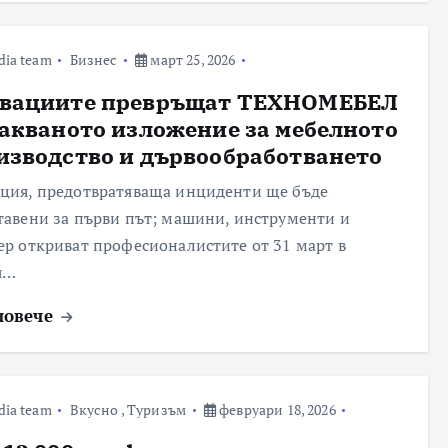
dia team
Бизнес
март 25, 2026
вациите превръщат ТЕХНОМЕБЕЛ
чакваното изложение за мебелното
изводство и дървообработването
ция, предотвратяваща инциденти ще бъде
тавени за първи път; машини, инструменти и
ер откриват професионалистите от 31 март в
я…
повече
dia team
Вкусно
,
Туризъм
февруари 18, 2026