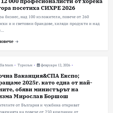
 12 000 професионалисти от хорека
тора посетиха СИХРЕ 2026
 за бизнес, над 100 изложители, повече от 260
рски и и световни брандове, хиляди продукти и над
0…
повече
dia team
Туризъм
февруари 12, 2026
очна Ваканция&СПА Експо;
ращаме 2025г. като една от най-
ните, обяви министърът на
изма Мирослав Боршош
ителите от България и чужбина откриват
оженията на повече от 250 компании от