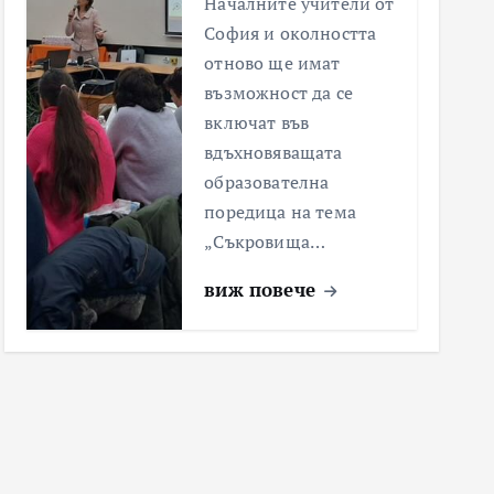
Началните учители от
София и околността
отново ще имат
възможност да се
включат във
вдъхновяващата
образователна
поредица на тема
„Съкровища…
виж повече