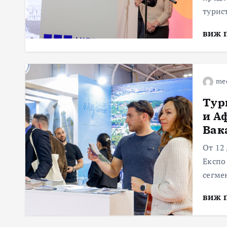
турис
виж 
me
Тур
и А
Вак
От 12
Експо
сегме
виж 