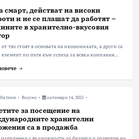
са смарт, действат на високи
роти и не се плашат да работят –
ините в хранително-вкусовия
тор
от тях стоят в основата на икономиката, а други са
 елемент по пътя към успеха за всяка компания…
повече
dia team
Вкусно
октомври 14, 2025
етите за посещение на
дународните хранителни
ожения са в продажба
, изпълнени с възможности за бизнеса и развитие на