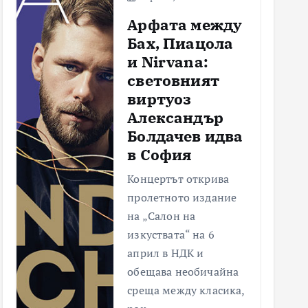
Арфата между
Бах, Пиацола
и Nirvana:
световният
виртуоз
Александър
Болдачев идва
в София
Концертът открива
пролетното издание
на „Салон на
изкуствата“ на 6
април в НДК и
обещава необичайна
среща между класика,