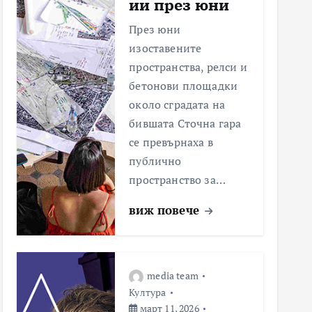
ии през юни
През юни
изоставените
пространства, релси и
бетонови площадки
около сградата на
бившата Сточна гара
се превърнаха в
публично
пространство за…
виж повече
media team
Култура
март 11, 2026