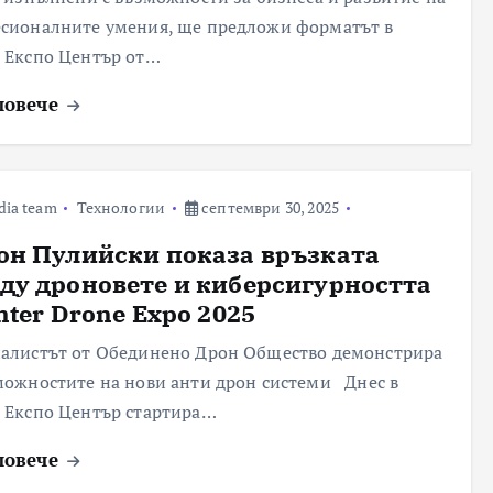
сионалните умения, ще предложи форматът в
 Експо Център от…
повече
dia team
Технологии
септември 30, 2025
он Пулийски показа връзката
ду дроновете и киберсигурността
nter Drone Expo 2025
алистът от Обединено Дрон Общество демонстрира
можностите на нови анти дрон системи Днес в
 Експо Център стартира…
повече