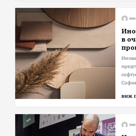
me
Ино
в о
про
Инова
предс
софту
Софи
виж 
me