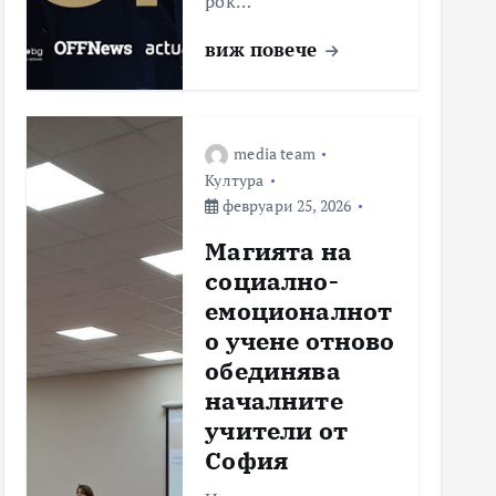
рок…
виж повече
media team
Култура
февруари 25, 2026
Магията на
социално-
емоционалнот
о учене отново
обединява
началните
учители от
София