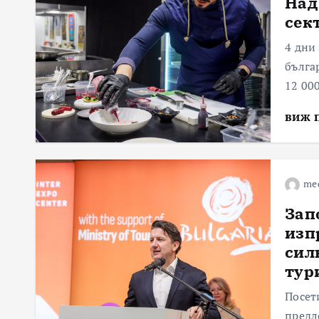
Над
сек
4 дни
бълга
12 00
виж 
me
Зап
изп
сил
тур
Посет
предл