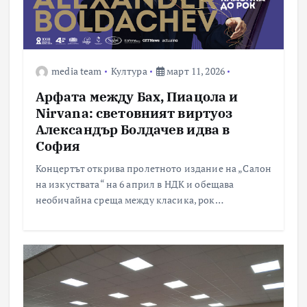
media team
Култура
март 11, 2026
Арфата между Бах, Пиацола и
Nirvana: световният виртуоз
Александър Болдачев идва в
София
Концертът открива пролетното издание на „Салон
на изкуствата“ на 6 април в НДК и обещава
необичайна среща между класика, рок…