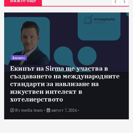
Вижте още
Бизнес
Екипът на Sirma ще участва в
създаването на международните
стандарти за навлизане на
изкуствен интелект в
хотелиерството
By
media team
август 7, 2026