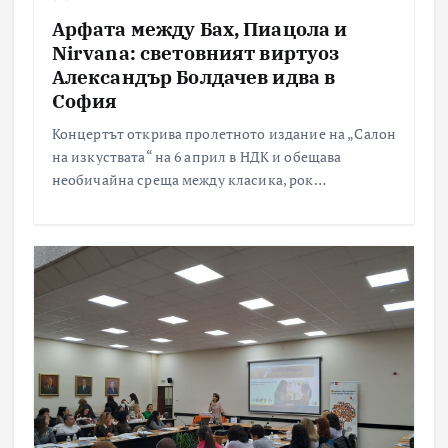
Арфата между Бах, Пиацола и
Nirvana: световният виртуоз
Александър Болдачев идва в
София
Концертът открива пролетното издание на „Салон
на изкуствата“ на 6 април в НДК и обещава
необичайна среща между класика, рок…