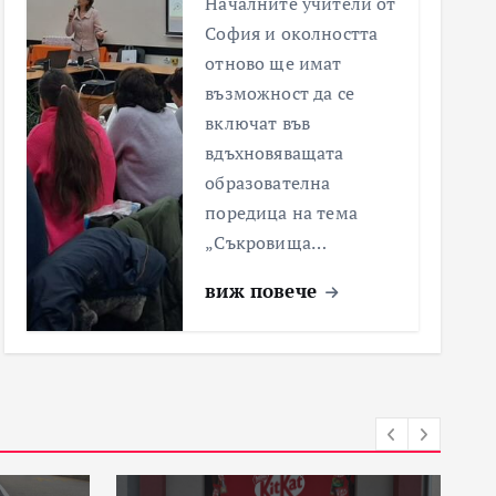
Началните учители от
София и околността
отново ще имат
възможност да се
включат във
вдъхновяващата
образователна
поредица на тема
„Съкровища…
виж повече