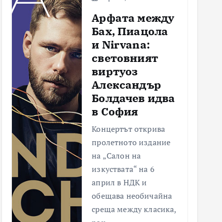
Арфата между
Бах, Пиацола
и Nirvana:
световният
виртуоз
Александър
Болдачев идва
в София
Концертът открива
пролетното издание
на „Салон на
изкуствата“ на 6
април в НДК и
обещава необичайна
среща между класика,