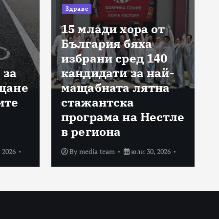
Здраве
15 млади хора от
България бяха
избрани сред 140
 за
кандидати за най-
щане
мащабната лятна
ите
стажантска
програма на Нестле
в региона
 2026
By
media team
юли 30, 2026