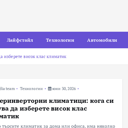
Лайфстайл
Технологии
Автомобили
а изберете висок клас климатик
dia team
Технологии
юни 30, 2026
еринверторни климатици: кога си
ува да изберете висок клас
матик
о търсите климатик за дома или офиса, има няколко