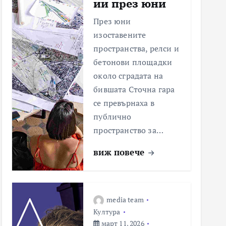
ии през юни
През юни
изоставените
пространства, релси и
бетонови площадки
около сградата на
бившата Сточна гара
се превърнаха в
публично
пространство за…
виж повече
media team
Култура
март 11, 2026