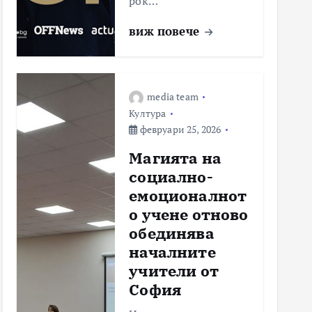
рок…
виж повече
media team
Култура
февруари 25, 2026
Магията на
социално-
емоционалнот
о учене отново
обединява
началните
учители от
София