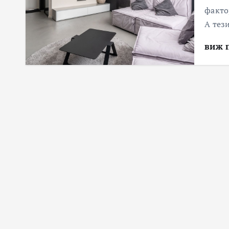
факто
А тез
виж 