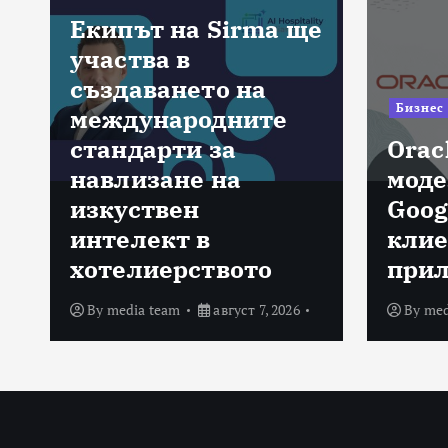
Екипът на Sirma ще
участва в
създаването на
Бизнес
международните
стандарти за
Orac
навлизане на
моде
изкуствен
Goog
интелект в
клие
хотелиерството
при
By
media team
август 7, 2026
By
med