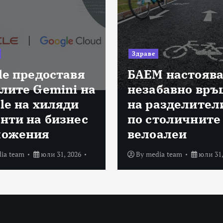
Здраве
le предоставя
БАЕМ настоява
лите Gemini на
незабавно връ
le на хиляди
на разделител
нти на бизнес
по столичните
ложения
велоалеи
ia team
юли 31, 2026
By
media team
юли 31,