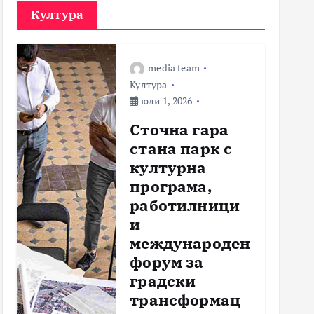
Култура
media team
Култура
юли 1, 2026
Сточна гара
стана парк с
културна
програма,
работилници
и
международен
форум за
градски
трансформац