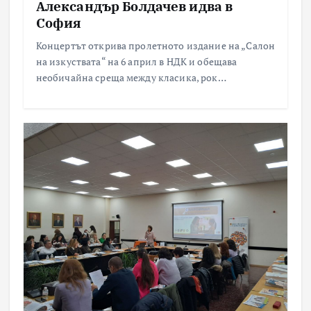
Александър Болдачев идва в
София
Концертът открива пролетното издание на „Салон
на изкуствата“ на 6 април в НДК и обещава
необичайна среща между класика, рок…