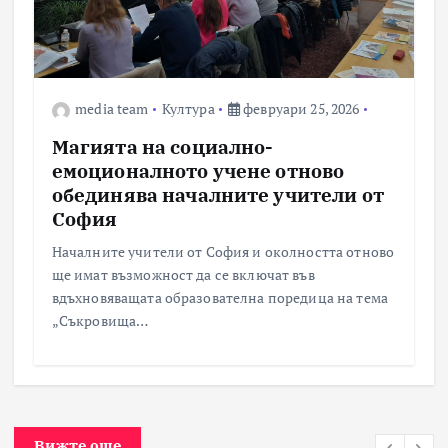
media team
Култура
февруари 25, 2026
Магията на социално-
емоционалното учене отново
обединява началните учители от
София
Началните учители от София и околността отново
ще имат възможност да се включат във
вдъхновяващата образователна поредица на тема
„Съкровища…
Вижте още