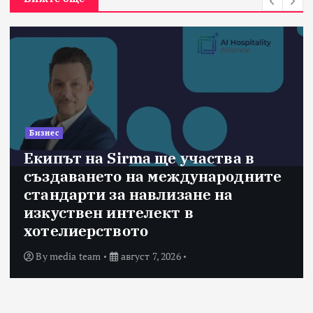
Бизнес
Екипът на Sirma ще участва в
създаването на международните
стандарти за навлизане на
изкуствен интелект в
хотелиерството
By
media team
август 7, 2026