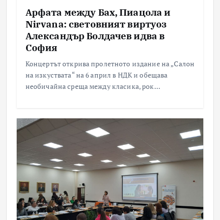
Арфата между Бах, Пиацола и
Nirvana: световният виртуоз
Александър Болдачев идва в
София
Концертът открива пролетното издание на „Салон
на изкуствата“ на 6 април в НДК и обещава
необичайна среща между класика, рок…