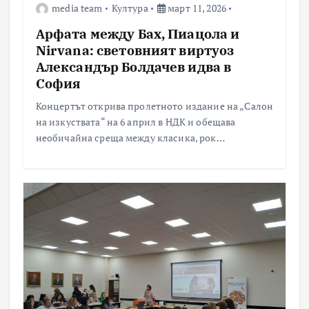
media team
Култура
март 11, 2026
Арфата между Бах, Пиацола и
Nirvana: световният виртуоз
Александър Болдачев идва в
София
Концертът открива пролетното издание на „Салон
на изкуствата“ на 6 април в НДК и обещава
необичайна среща между класика, рок…