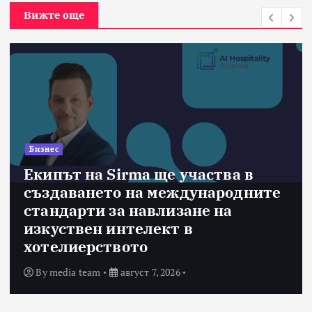
Вижте още
Бизнес
Екипът на Sirma ще участва в
създаването на международните
стандарти за навлизане на
изкуствен интелект в
хотелиерството
By
media team
август 7, 2026