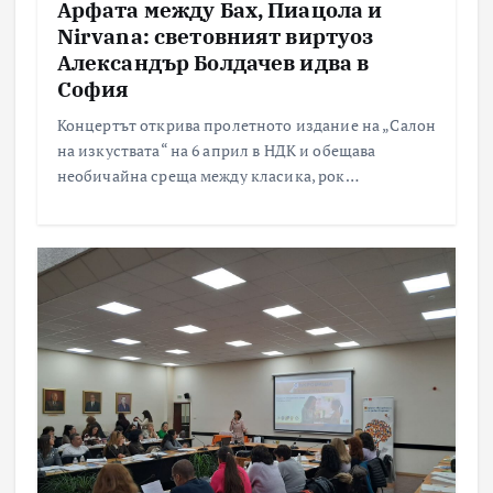
Арфата между Бах, Пиацола и
Nirvana: световният виртуоз
Александър Болдачев идва в
София
Концертът открива пролетното издание на „Салон
на изкуствата“ на 6 април в НДК и обещава
необичайна среща между класика, рок…