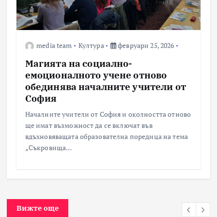
media team
Култура
февруари 25, 2026
Магията на социално-
емоционалното учене отново
обединява началните учители от
София
Началните учители от София и околността отново
ще имат възможност да се включат във
вдъхновяващата образователна поредица на тема
„Съкровища…
Вижте още