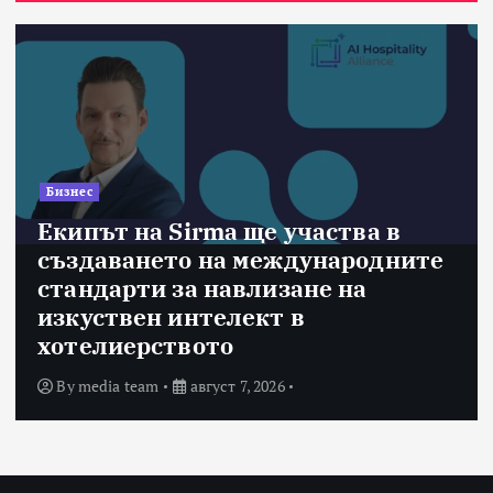
Бизнес
Екипът на Sirma ще участва в
създаването на международните
стандарти за навлизане на
изкуствен интелект в
хотелиерството
By
media team
август 7, 2026