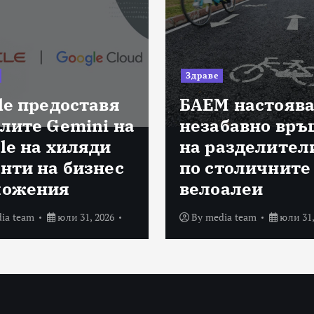
Здраве
le предоставя
БАЕМ настоява
лите Gemini на
незабавно връ
le на хиляди
на разделител
нти на бизнес
по столичните
ложения
велоалеи
ia team
юли 31, 2026
By
media team
юли 31,