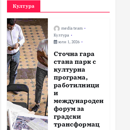
Култура
media team
Култура
юли 1, 2026
Сточна гара
стана парк с
културна
програма,
работилници
и
международен
форум за
градски
трансформац