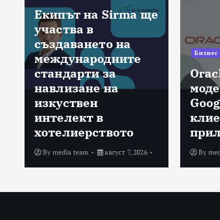
Екипът на Sirma ще
участва в
създаването на
Бизнес
международните
стандарти за
Orac
навлизане на
моде
изкуствен
Goog
интелект в
клие
хотелиерството
при
By
media team
август 7, 2026
By
med