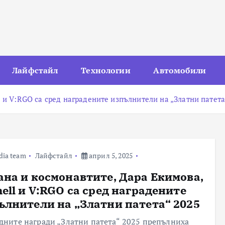
Лайфстайл
Технологии
Автомобили
l и V:RGO са сред наградените изпълнители на „Златни патета
dia team
Лайфстайл
април 5, 2025
ана и космонавтите, Дара Екимова,
hell и V:RGO са сред наградените
ълнители на „Златни патета“ 2025
дните награди „Златни патета“ 2025 препълниха