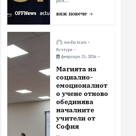
рок…
виж повече
media team
Култура
февруари 25, 2026
Магията на
социално-
емоционалнот
о учене отново
обединява
началните
учители от
София