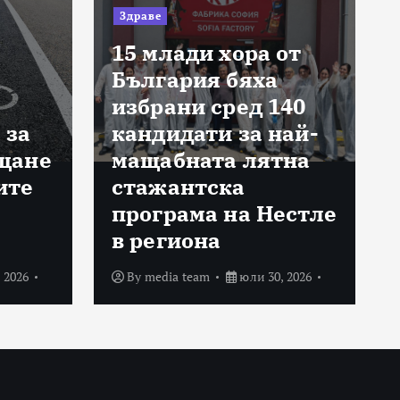
Здраве
15 млади хора от
България бяха
избрани сред 140
 за
кандидати за най-
щане
мащабната лятна
ите
стажантска
програма на Нестле
в региона
 2026
By
media team
юли 30, 2026