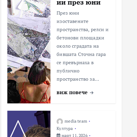
ии през юни
През юни
изоставените
пространства, релси и
бетонови площадки
около сградата на
бившата Сточна гара
се превърнаха в
публично
пространство за…
виж повече
media team
Култура
март 11, 2026