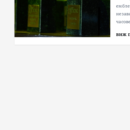
ембле
незав
часов
виж 