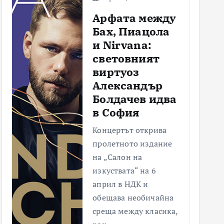
Арфата между
Бах, Пиацола
и Nirvana:
световният
виртуоз
Александър
Болдачев идва
в София
Концертът открива
пролетното издание
на „Салон на
изкуствата“ на 6
април в НДК и
обещава необичайна
среща между класика,