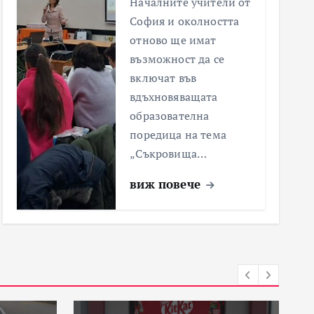
Началните учители от
София и околността
отново ще имат
възможност да се
включат във
вдъхновяващата
образователна
поредица на тема
„Съкровища…
виж повече