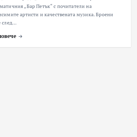
матичния „Бар Петък“ с почитатели на
исимите артисти и качествената музика. Броени
е след…
повече