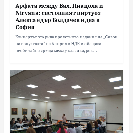
Арфата между Бах, Пиацола и
Nirvana: световният виртуоз
Александър Болдачев идва в
София
Концертът открива пролетното издание на „Салон
на изкуствата“ на 6 април в НДК и обещава
необичайна среща между класика, рок…