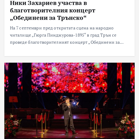
Ники Захариев участва в
благотворителния концерт
„Обединени за Трънско“
На 7 септември пред откритата сцена на народно
читалище „Гюрга Пинджурова-1895“ в град Трън се
проведе благотворителният концерт „Обединени за…