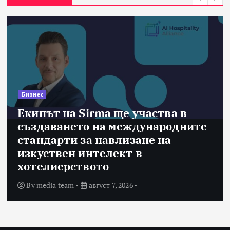
Бизнес
Екипът на Sirma ще участва в
създаването на международните
стандарти за навлизане на
изкуствен интелект в
хотелиерството
By
media team
август 7, 2026