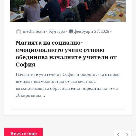
media team
Култура
февруари 25, 2026
Магията на социално-
емоционалното учене отново
обединява началните учители от
София
Началните учители от София и околността отново
ще имат възможност да се включат във
вдъхновяващата образователна поредица на тема
„Съкровища…
Вижте още