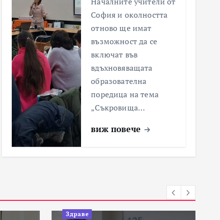
Началните учители от
София и околността
отново ще имат
възможност да се
включат във
вдъхновяващата
образователна
поредица на тема
„Съкровища…
виж повече
Здраве