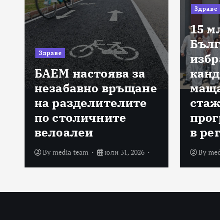
Здраве
15 м
Бълг
Здраве
избр
БАЕМ настоява за
канд
а
незабавно връщане
маща
на разделителите
стаж
по столичните
прог
велоалеи
в ре
By
media team
юли 31, 2026
By
med