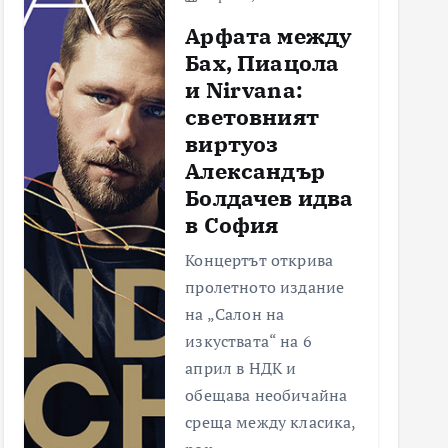
Арфата между
Бах, Пиацола
и Nirvana:
световният
виртуоз
Александър
Болдачев идва
в София
Концертът открива
пролетното издание
на „Салон на
изкуствата“ на 6
април в НДК и
обещава необичайна
среща между класика,