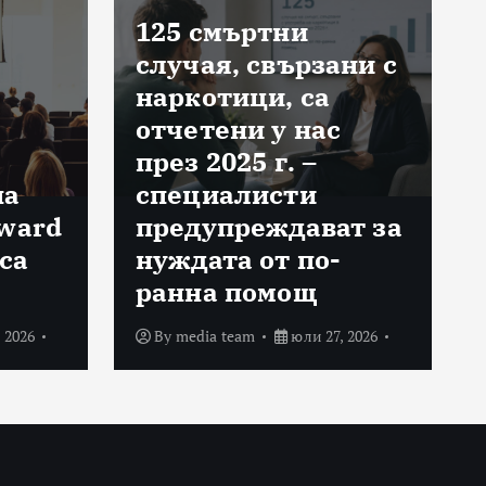
125 смъртни
случая, свързани с
наркотици, са
отчетени у нас
през 2025 г. –
на
специалисти
Award
предупреждават за
са
нуждата от по-
ранна помощ
 2026
By
media team
юли 27, 2026