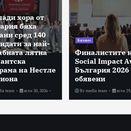
лади хора от
ария бяха
ани сред 140
Бизнес
идати за най-
бната лятна
Финалистите 
антска
Social Impact 
рама на Нестле
България 2026 
гиона
обявени
ia team
юли 30, 2026
By
media team
юли 29,