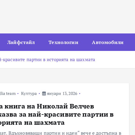
Лайфстайл
Технологии
Автомобили
й-красивите партии в историята на шахмата
dia team
Култура
януари 13, 2026
а книга на Николай Велчев
казва за най-красивите партии в
орията на шахмата
ат. Вдъхновяващи партии и идеи“ вече е достъпна в