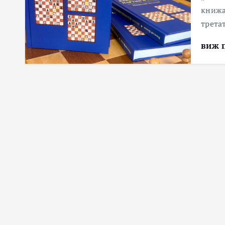
книжа
трета
виж 