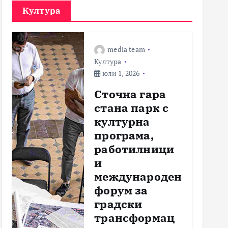
Култура
media team
Култура
юли 1, 2026
Сточна гара
стана парк с
културна
програма,
работилници
и
международен
форум за
градски
трансформац