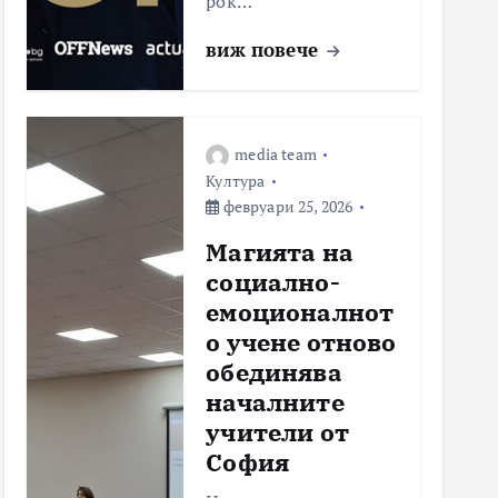
рок…
виж повече
media team
Култура
февруари 25, 2026
Магията на
социално-
емоционалнот
о учене отново
обединява
началните
учители от
София