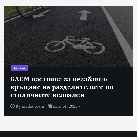
Здраве
БАЕМ настоява за незабавно
връщане на разделителите по
столичните велоалеи
By
media team
юли 31, 2026