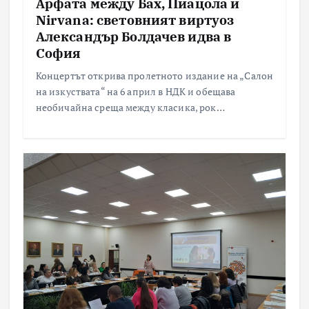
Арфата между Бах, Пиацола и
Nirvana: световният виртуоз
Александър Болдачев идва в
София
Концертът открива пролетното издание на „Салон
на изкуствата“ на 6 април в НДК и обещава
необичайна среща между класика, рок…