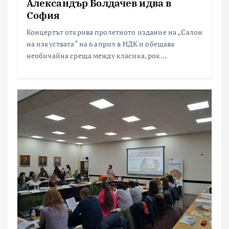
Александър Болдачев идва в
София
Концертът открива пролетното издание на „Салон
на изкуствата“ на 6 април в НДК и обещава
необичайна среща между класика, рок…