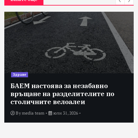
Здраве
БАЕМ настоява за незабавно
връщане на разделителите по
столичните велоалеи
By
media team
юли 31, 2026