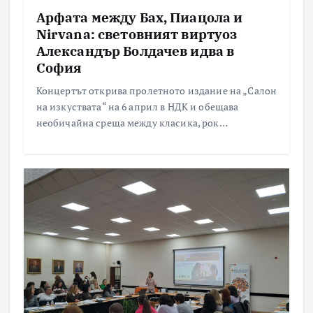
Арфата между Бах, Пиацола и
Nirvana: световният виртуоз
Александър Болдачев идва в
София
Концертът открива пролетното издание на „Салон
на изкуствата“ на 6 април в НДК и обещава
необичайна среща между класика, рок…