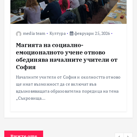
media team
Култура
февруари 25, 2026
Магията на социално-
емоционалното учене отново
обединява началните учители от
София
Началните учители от София и околността отново
ще имат възможност да се включат във
вдъхновяващата образователна поредица на тема
„Съкровища…
Вижте още