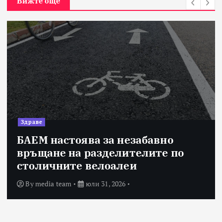
Вижте още
Здраве
15 млади хо
ява за незабавно
избрани сре
 разделителите по
най-мащабн
 велоалеи
програма на
юли 31, 2026
By
media team