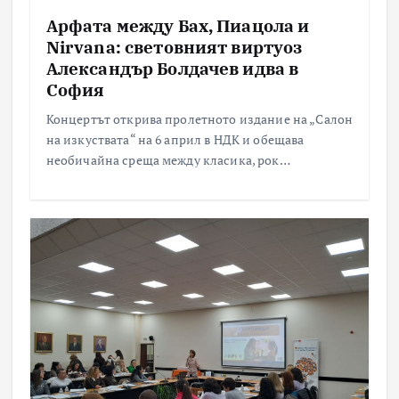
Арфата между Бах, Пиацола и
Nirvana: световният виртуоз
Александър Болдачев идва в
София
Концертът открива пролетното издание на „Салон
на изкуствата“ на 6 април в НДК и обещава
необичайна среща между класика, рок…