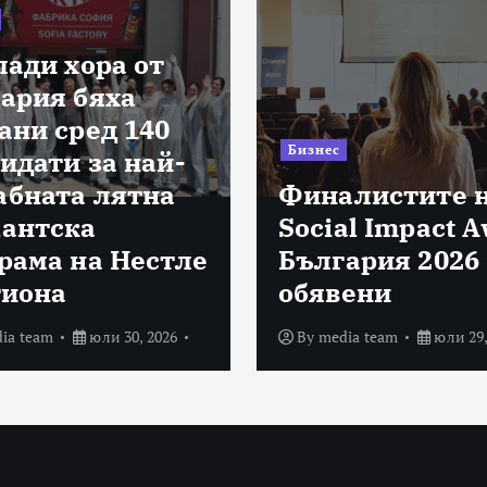
лади хора от
ария бяха
ани сред 140
Бизнес
идати за най-
бната лятна
Финалистите 
антска
Social Impact 
рама на Нестле
България 2026 
гиона
обявени
ia team
юли 30, 2026
By
media team
юли 29,