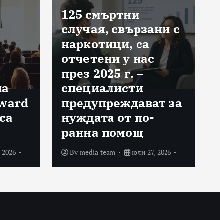
125 смъртни
случая, свързани с
наркотици, са
отчетени у нас
през 2025 г. –
на
специалисти
Award
предупреждават за
са
нуждата от по-
ранна помощ
 2026
By
media team
юли 27, 2026