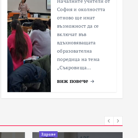
Началните учители от
София и околността
отново ще имат
възможност да се
включат във
вдъхновяващата
образователна
поредица на тема
„Съкровища…
виж повече
Здраве