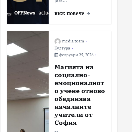
рок…
виж повече
media team
Култура
февруари 25, 2026
Магията на
социално-
емоционалнот
о учене отново
обединява
началните
учители от
София