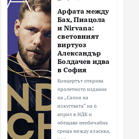
Арфата между
Бах, Пиацола
и Nirvana:
световният
виртуоз
Александър
Болдачев идва
в София
Концертът открива
пролетното издание
на „Салон на
изкуствата“ на 6
април в НДК и
обещава необичайна
среща между класика,