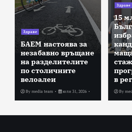
Здраве
15 м
Бълг
Здраве
избр
БАЕМ настоява за
канд
а
незабавно връщане
маща
на разделителите
стаж
по столичните
прог
велоалеи
в ре
By
media team
юли 31, 2026
By
med