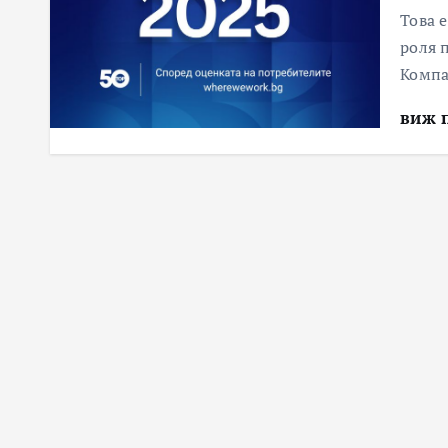
Това 
роля 
Компан
виж 