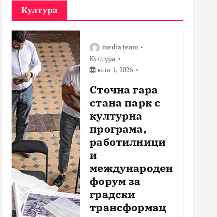
Култура
media team
Култура
юли 1, 2026
Сточна гара
стана парк с
културна
програма,
работилници
и
международен
форум за
градски
трансформац