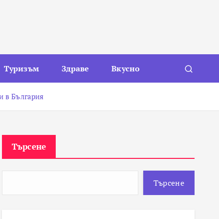
Туризъм
Здраве
Вкусно
и в България
Търсене
Търсене