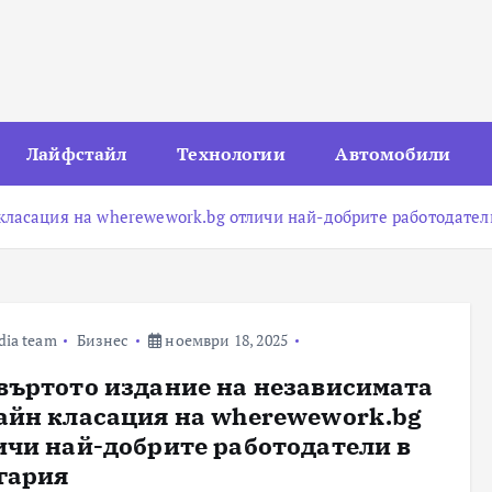
Лайфстайл
Технологии
Автомобили
класация на wherewework.bg отличи най-добрите работодател
dia team
Бизнес
ноември 18, 2025
въртото издание на независимата
айн класация на wherewework.bg
ичи най-добрите работодатели в
гария