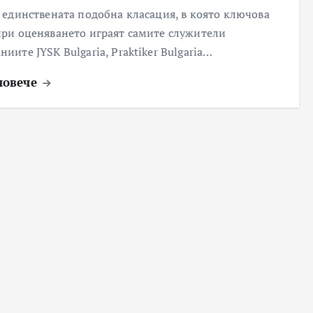
е единствената подобна класация, в която ключова
при оценяването играят самите служители
иите JYSK Bulgaria, Praktiker Bulgaria…
повече