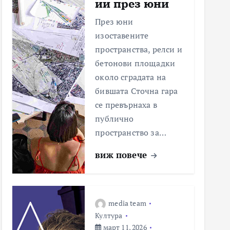
ии през юни
През юни
изоставените
пространства, релси и
бетонови площадки
около сградата на
бившата Сточна гара
се превърнаха в
публично
пространство за…
виж повече
media team
Култура
март 11, 2026