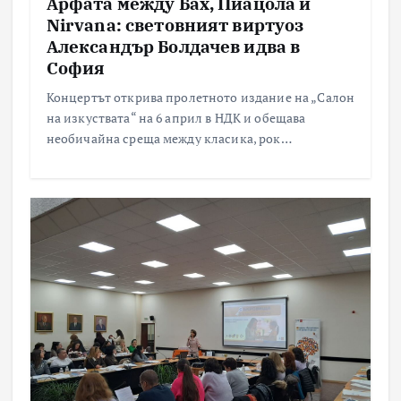
Арфата между Бах, Пиацола и
Nirvana: световният виртуоз
Александър Болдачев идва в
София
Концертът открива пролетното издание на „Салон
на изкуствата“ на 6 април в НДК и обещава
необичайна среща между класика, рок…