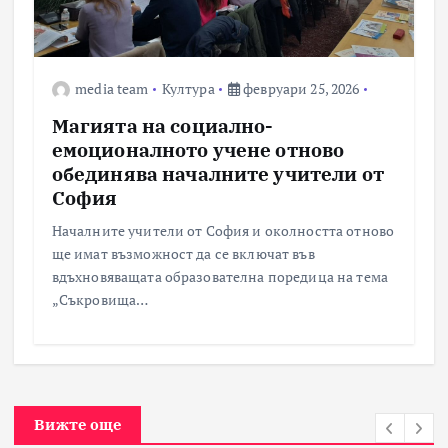
media team
Култура
февруари 25, 2026
Магията на социално-
емоционалното учене отново
обединява началните учители от
София
Началните учители от София и околността отново
ще имат възможност да се включат във
вдъхновяващата образователна поредица на тема
„Съкровища…
Вижте още