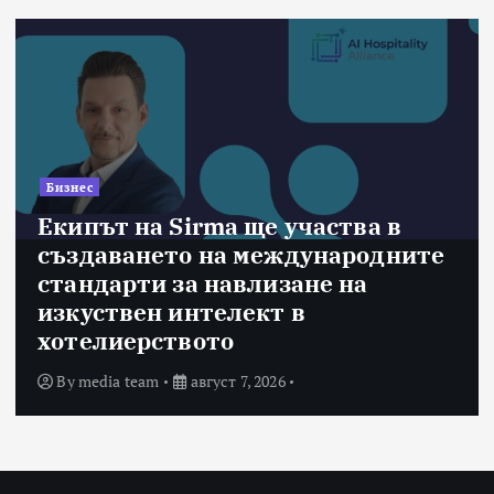
Бизнес
Екипът на Sirma ще участва в
създаването на международните
стандарти за навлизане на
изкуствен интелект в
хотелиерството
By
media team
август 7, 2026