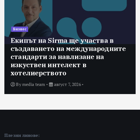
Бизнес
Екипът на Sirma ще участва в
създаването на международните
стандарти за навлизане на
изкуствен интелект в
хотелиерството
By
media team
август 7, 2026
Плезни линове: