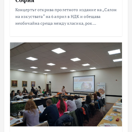
Концертът открива пролетното издание на „Салон
на изкуствата“ на 6 април в НДК и обещава
необичайна среща между класика, рок…