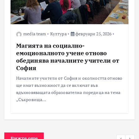
media team
Култура
февруари 25, 2026
Магията на социално-
емоционалното учене отново
обединява началните учители от
София
Началните учители от София и околността отново
ще имат възможност да се включат във
вдъхновяващата образователна поредица на тема
„Съкровища…
Вижте още