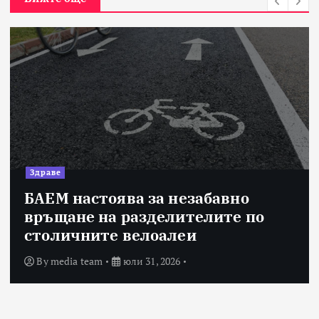
Здраве
БАЕМ настоява за незабавно
връщане на разделителите по
столичните велоалеи
By
media team
юли 31, 2026