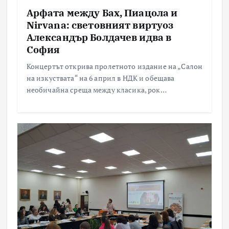
Арфата между Бах, Пиацола и
Nirvana: световният виртуоз
Александър Болдачев идва в
София
Концертът открива пролетното издание на „Салон
на изкуствата“ на 6 април в НДК и обещава
необичайна среща между класика, рок…