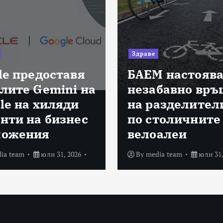
Здраве
le предоставя
БАЕМ настоява
лите Gemini на
незабавно връ
le на хиляди
на разделител
нти на бизнес
по столичните
ложения
велоалеи
ia team
юли 31, 2026
By
media team
юли 31,