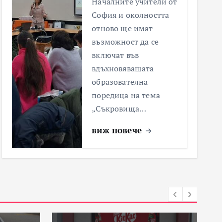
Началните учители от
София и околността
отново ще имат
възможност да се
включат във
вдъхновяващата
образователна
поредица на тема
„Съкровища…
виж повече