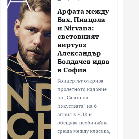
Арфата между
Бах, Пиацола
и Nirvana:
световният
виртуоз
Александър
Болдачев идва
в София
Концертът открива
пролетното издание
на „Салон на
изкуствата“ на 6
април в НДК и
обещава необичайна
среща между класика,