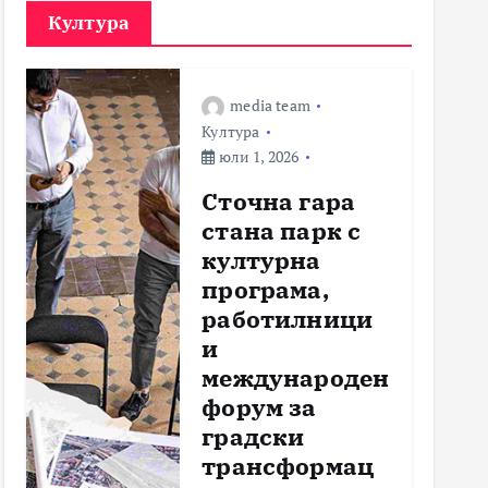
Култура
media team
Култура
юли 1, 2026
Сточна гара
стана парк с
културна
програма,
работилници
и
международен
форум за
градски
трансформац