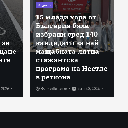
Здраве
15 млади хора от
България бяха
избрани сред 140
 за
кандидати за най-
щане
мащабната лятна
ите
стажантска
програма на Нестле
в региона
 2026
By
media team
юли 30, 2026