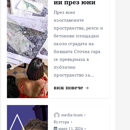
ии през юни
През юни
изоставените
пространства, релси и
бетонови площадки
около сградата на
бившата Сточна гара
се превърнаха в
публично
пространство за…
виж повече
media team
Култура
март 11, 2026