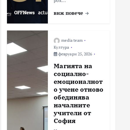
рок…
виж повече
media team
Култура
февруари 25, 2026
Магията на
социално-
емоционалнот
о учене отново
обединява
началните
учители от
София