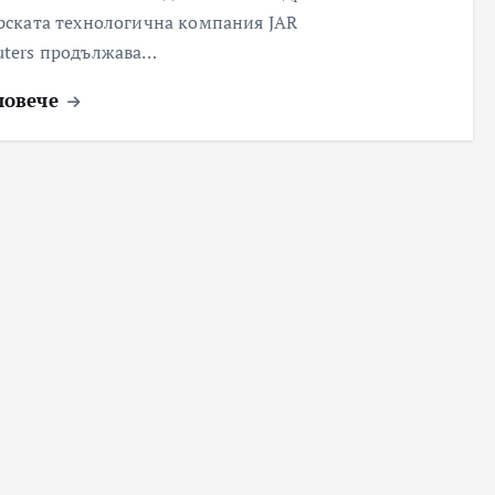
рската технологична компания JAR
ters продължава…
повече