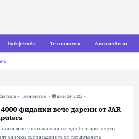
Лайфстайл
Технологии
Автомобили
ers
dia team
Технологии
юни 24, 2025
 4000 фиданки вече дарени от JAR
puters
нията вече е ангажирала хиляди българи, които
лят снимки със засадените от тях дръвчета