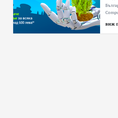
Бълга
Compu
виж 