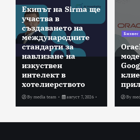
Екипът на Sirma ще
участва в
създаването на
Бизнес
международните
стандарти за
Orac
навлизане на
моде
изкуствен
Goog
интелект в
клие
хотелиерството
при
By
media team
август 7, 2026
By
med