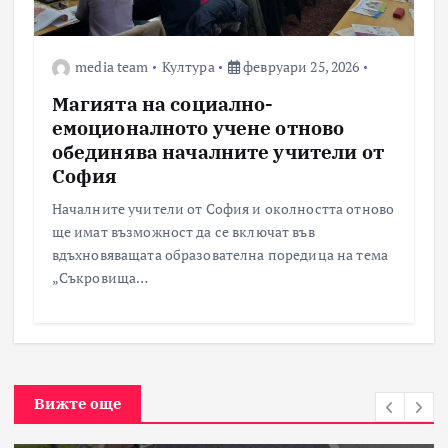
media team
Култура
февруари 25, 2026
Магията на социално-
емоционалното учене отново
обединява началните учители от
София
Началните учители от София и околността отново
ще имат възможност да се включат във
вдъхновяващата образователна поредица на тема
„Съкровища…
Вижте още