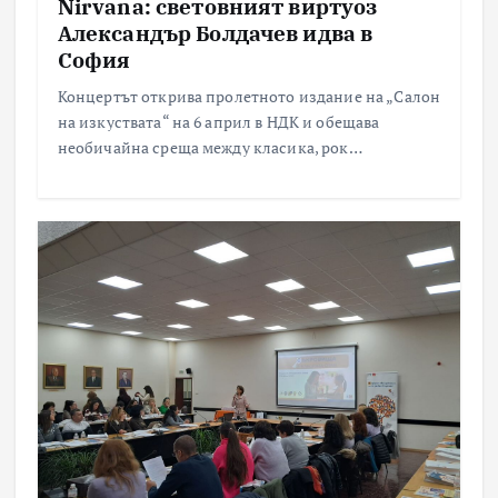
Nirvana: световният виртуоз
Александър Болдачев идва в
София
Концертът открива пролетното издание на „Салон
на изкуствата“ на 6 април в НДК и обещава
необичайна среща между класика, рок…