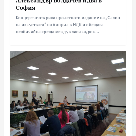
Александър Болдачев идва в
София
Концертът открива пролетното издание на „Салон
на изкуствата“ на 6 април в НДК и обещава
необичайна среща между класика, рок…