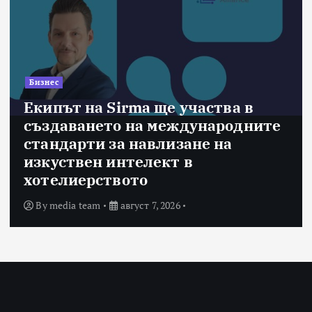
Бизнес
Екипът на Sirma ще участва в
създаването на международните
стандарти за навлизане на
изкуствен интелект в
хотелиерството
By
media team
август 7, 2026