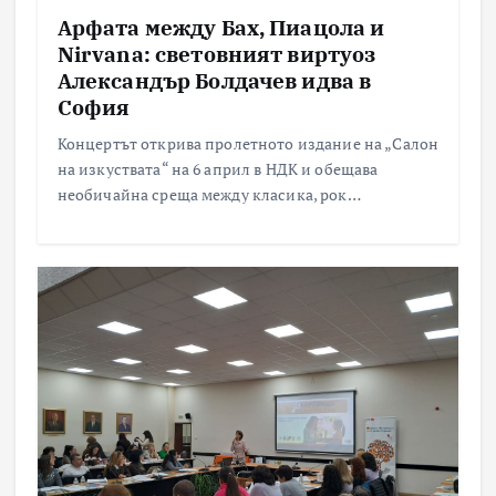
Арфата между Бах, Пиацола и
Nirvana: световният виртуоз
Александър Болдачев идва в
София
Концертът открива пролетното издание на „Салон
на изкуствата“ на 6 април в НДК и обещава
необичайна среща между класика, рок…