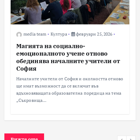
media team
Култура
февруари 25, 2026
Магията на социално-
емоционалното учене отново
обединява началните учители от
София
Началните учители от София и околността отново
ще имат възможност да се включат във
вдъхновяващата образователна поредица на тема
„Съкровища…
Вижте още