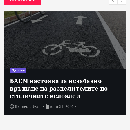
Здраве
БАЕМ настоява за незабавно
връщане на разделителите по
столичните велоалеи
By
media team
юли 31, 2026