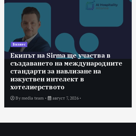
Бизнес
Екипът на Sirma ще участва в
създаването на международните
стандарти за навлизане на
изкуствен интелект в
хотелиерството
By
media team
август 7, 2026