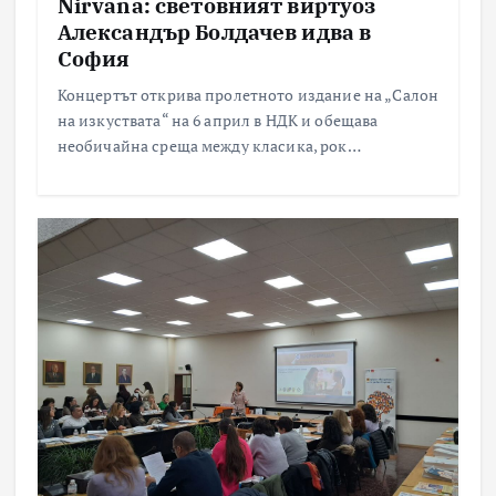
Nirvana: световният виртуоз
Александър Болдачев идва в
София
Концертът открива пролетното издание на „Салон
на изкуствата“ на 6 април в НДК и обещава
необичайна среща между класика, рок…