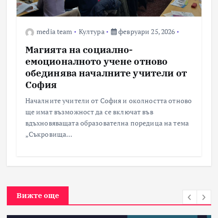
media team
Култура
февруари 25, 2026
Магията на социално-
емоционалното учене отново
обединява началните учители от
София
Началните учители от София и околността отново
ще имат възможност да се включат във
вдъхновяващата образователна поредица на тема
„Съкровища…
Вижте още