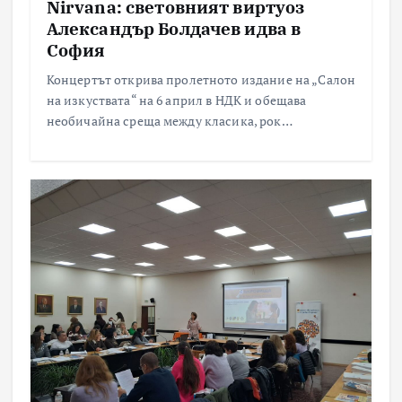
Nirvana: световният виртуоз
Александър Болдачев идва в
София
Концертът открива пролетното издание на „Салон
на изкуствата“ на 6 април в НДК и обещава
необичайна среща между класика, рок…