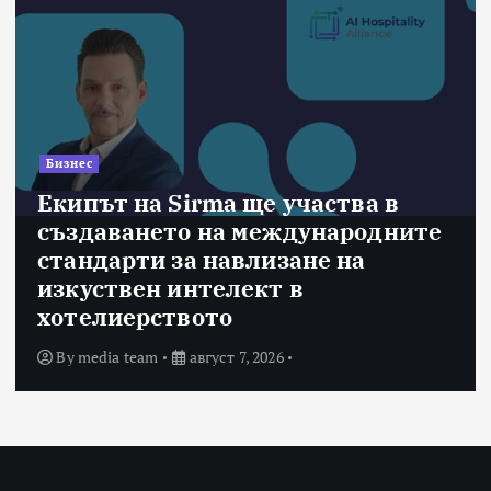
Бизнес
Екипът на Sirma ще участва в
създаването на международните
стандарти за навлизане на
изкуствен интелект в
хотелиерството
By
media team
август 7, 2026