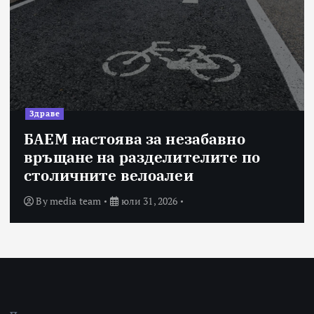
Здраве
БАЕМ настоява за незабавно
връщане на разделителите по
столичните велоалеи
By
media team
юли 31, 2026