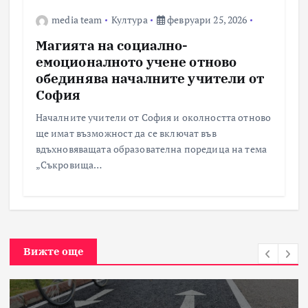
media team
Култура
февруари 25, 2026
Магията на социално-
емоционалното учене отново
обединява началните учители от
София
Началните учители от София и околността отново
ще имат възможност да се включат във
вдъхновяващата образователна поредица на тема
„Съкровища…
Вижте още