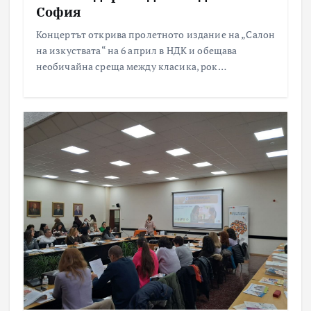
София
Концертът открива пролетното издание на „Салон
на изкуствата“ на 6 април в НДК и обещава
необичайна среща между класика, рок…