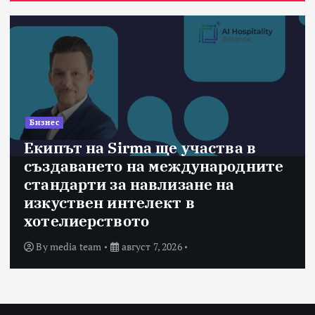
Бизнес
Екипът на Sirma ще участва в
създаването на международните
стандарти за навлизане на
изкуствен интелект в
хотелиерството
By
media team
август 7, 2026