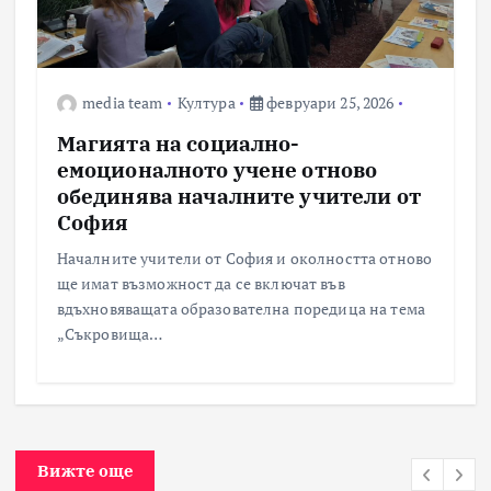
media team
Култура
февруари 25, 2026
Магията на социално-
емоционалното учене отново
обединява началните учители от
София
Началните учители от София и околността отново
ще имат възможност да се включат във
вдъхновяващата образователна поредица на тема
„Съкровища…
Вижте още