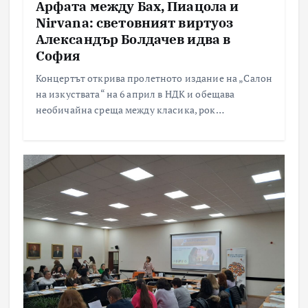
Арфата между Бах, Пиацола и
Nirvana: световният виртуоз
Александър Болдачев идва в
София
Концертът открива пролетното издание на „Салон
на изкуствата“ на 6 април в НДК и обещава
необичайна среща между класика, рок…