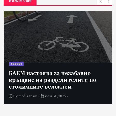
Вижте още
Здраве
БАЕМ настоява за незабавно
връщане на разделителите по
столичните велоалеи
By
media team
юли 31, 2026