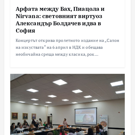
Арфата между Бах, Пиацола и
Nirvana: световният виртуоз
Александър Болдачев идва в
София
Концертът открива пролетното издание на „Салон
на изкуствата“ на 6 април в НДК и обещава
необичайна среща между класика, рок…