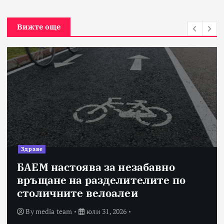
Вижте още
Здраве
БАЕМ настоява за незабавно
връщане на разделителите по
столичните велоалеи
By
media team
юли 31, 2026