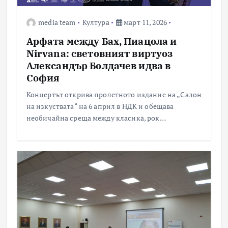
media team
Култура
март 11, 2026
Арфата между Бах, Пиацола и
Nirvana: световният виртуоз
Александър Болдачев идва в
София
Концертът открива пролетното издание на „Салон
на изкуствата“ на 6 април в НДК и обещава
необичайна среща между класика, рок…