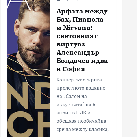
Арфата между
Бах, Пиацола
и Nirvana:
световният
виртуоз
Александър
Болдачев идва
в София
Концертът открива
пролетното издание
на „Салон на
изкуствата“ на 6
април в НДК и
обещава необичайна
среща между класика,