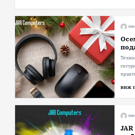
me
Осе
под
Техно
сигур
практ
виж 
me
JAR