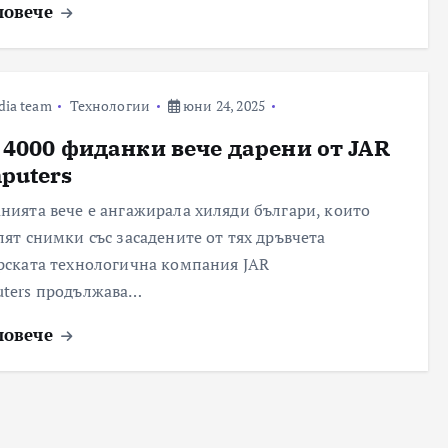
повече
dia team
Технологии
юни 24, 2025
 4000 фиданки вече дарени от JAR
puters
нията вече е ангажирала хиляди българи, които
лят снимки със засадените от тях дръвчета
рската технологична компания JAR
ters продължава…
повече