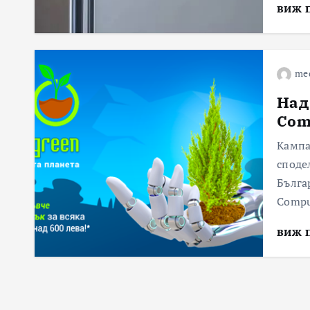
виж 
me
Над
Com
Кампа
споде
Бълга
Compu
виж 