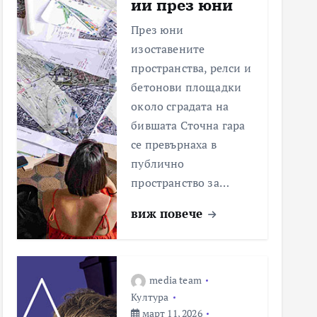
ии през юни
През юни
изоставените
пространства, релси и
бетонови площадки
около сградата на
бившата Сточна гара
се превърнаха в
публично
пространство за…
виж повече
media team
Култура
март 11, 2026