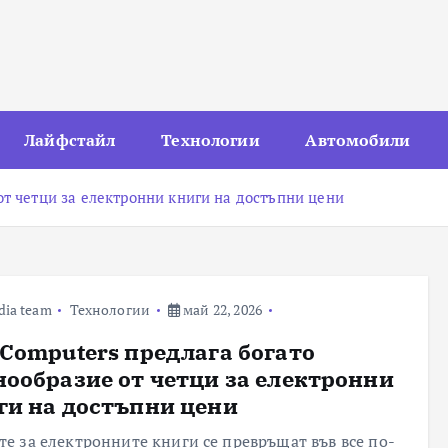
Лайфстайл
Технологии
Автомобили
от четци за електронни книги на достъпни цени
dia team
Технологии
май 22, 2026
 Computers предлага богато
нообразие от четци за електронни
ги на достъпни цени
те за електронните книги се превръщат във все по-