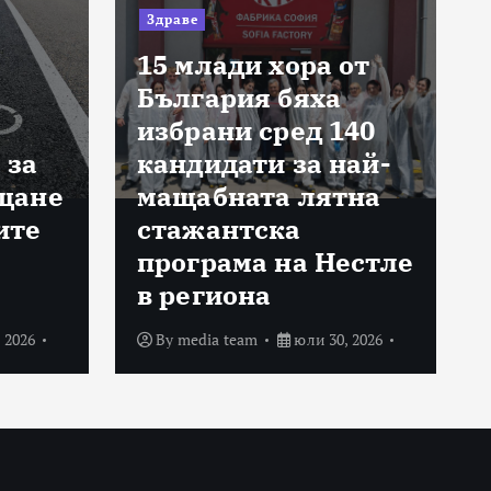
Здраве
15 млади хора от
България бяха
избрани сред 140
 за
кандидати за най-
щане
мащабната лятна
ите
стажантска
програма на Нестле
в региона
 2026
By
media team
юли 30, 2026