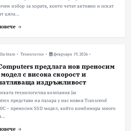
ичен избор за хората, които четат активно и искат
ат цяла…
повече
dia team
Технологии
февруари 19, 2026
 Computers предлага нов преносим
 модел с висока скорост и
чатляваща издръжливост
рската технологична компания Jar
ters представи на пазара у нас новия Transcend
0C – преносим SSD модел, който комбинира много
а…
повече