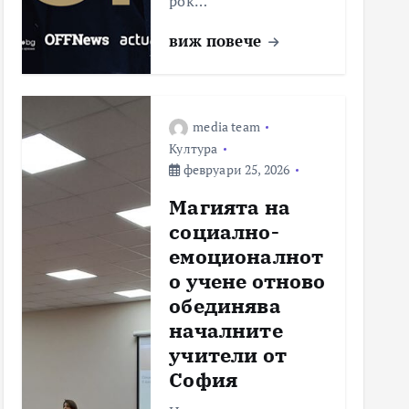
рок…
виж повече
media team
Култура
февруари 25, 2026
Магията на
социално-
емоционалнот
о учене отново
обединява
началните
учители от
София