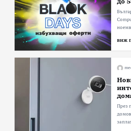
до 
Бълга
Compu
ноемв
виж 
me
Нов
инт
дом
През 
домов
запла