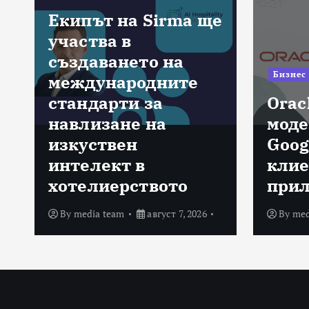
Екипът на Sirma ще
участва в
създаването на
Бизнес
международните
стандарти за
Orac
навлизане на
моде
изкуствен
Goog
интелект в
клие
хотелиерството
при
By
media team
август 7, 2026
By
med