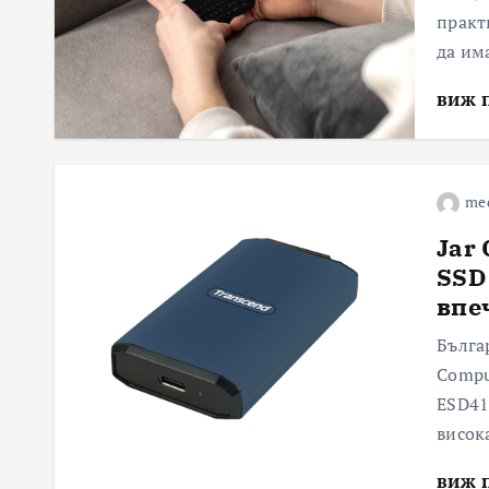
практ
да им
виж 
me
Jar
SSD
впе
Бълга
Compu
ESD41
висок
виж 