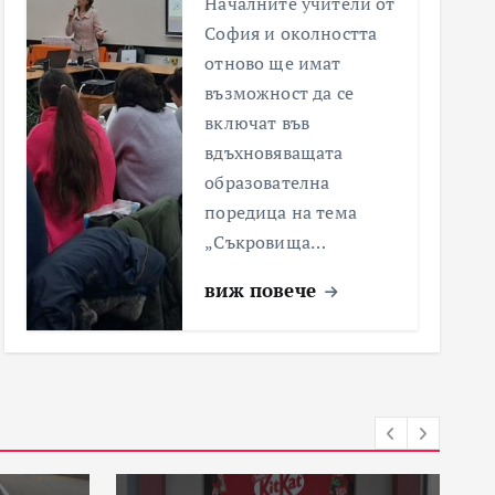
Началните учители от
София и околността
отново ще имат
възможност да се
включат във
вдъхновяващата
образователна
поредица на тема
„Съкровища…
виж повече