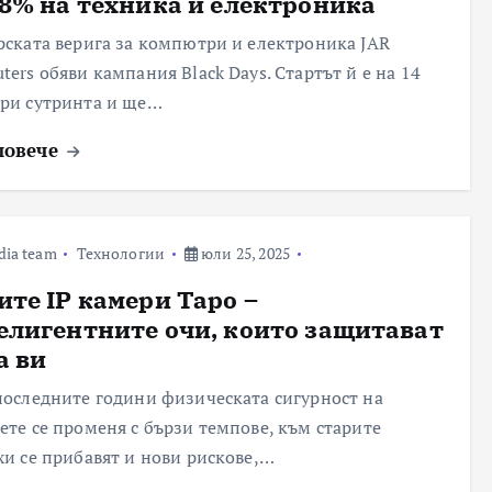
58% на техника и електроника
рската верига за компютри и електроника JAR
ters обяви кампания Black Days. Стартът й е на 14
ри сутринта и ще…
повече
dia team
Технологии
юли 25, 2025
ите IP камери Tapo –
елигентните очи, които защитават
а ви
последните години физическата сигурност на
ете се променя с бързи темпове, към старите
хи се прибавят и нови рискове,…