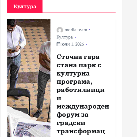
Култура
media team
Култура
юли 1, 2026
Сточна гара
стана парк с
културна
програма,
работилници
и
международен
форум за
градски
трансформац