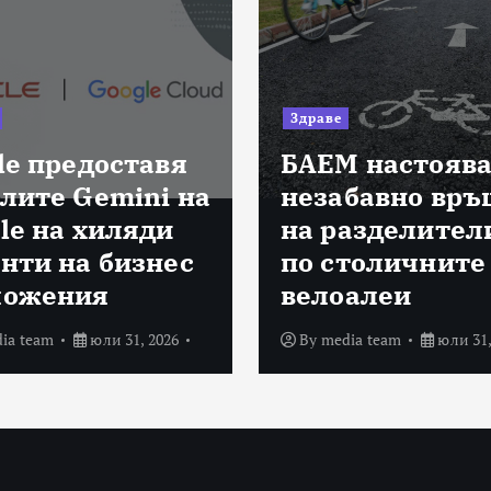
Здраве
le предоставя
БАЕМ настоява
лите Gemini на
незабавно връ
le на хиляди
на разделител
нти на бизнес
по столичните
ложения
велоалеи
ia team
юли 31, 2026
By
media team
юли 31,