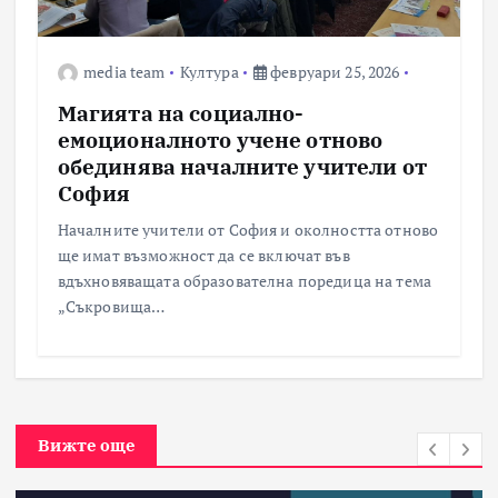
media team
Култура
февруари 25, 2026
Магията на социално-
емоционалното учене отново
обединява началните учители от
София
Началните учители от София и околността отново
ще имат възможност да се включат във
вдъхновяващата образователна поредица на тема
„Съкровища…
Вижте още