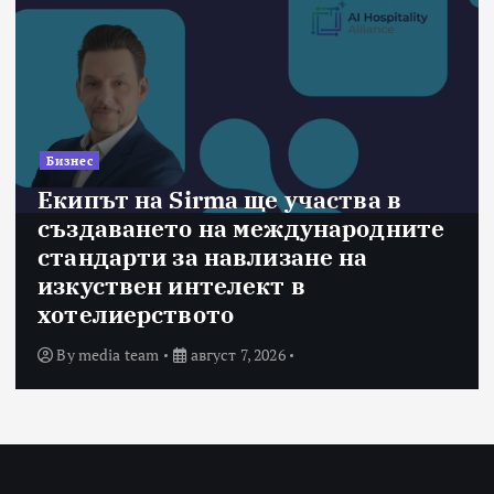
Бизнес
Екипът на Sirma ще участва в
създаването на международните
стандарти за навлизане на
изкуствен интелект в
хотелиерството
By
media team
август 7, 2026