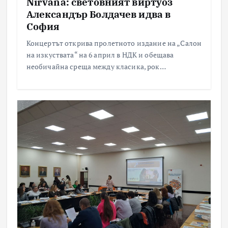
Nirvana: световният виртуоз
Александър Болдачев идва в
София
Концертът открива пролетното издание на „Салон
на изкуствата“ на 6 април в НДК и обещава
необичайна среща между класика, рок…