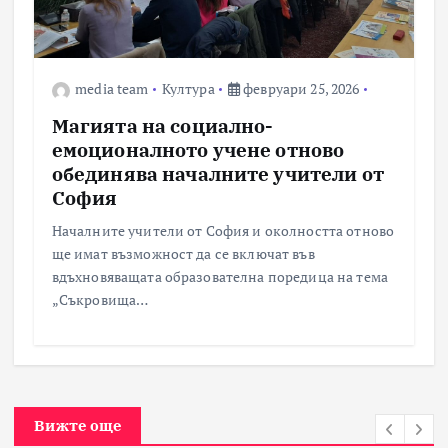
media team
Култура
февруари 25, 2026
Магията на социално-
емоционалното учене отново
обединява началните учители от
София
Началните учители от София и околността отново
ще имат възможност да се включат във
вдъхновяващата образователна поредица на тема
„Съкровища…
Вижте още