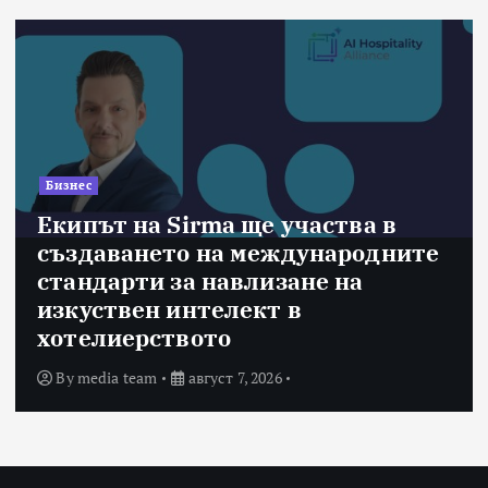
Бизнес
Екипът на Sirma ще участва в
създаването на международните
стандарти за навлизане на
изкуствен интелект в
хотелиерството
By
media team
август 7, 2026