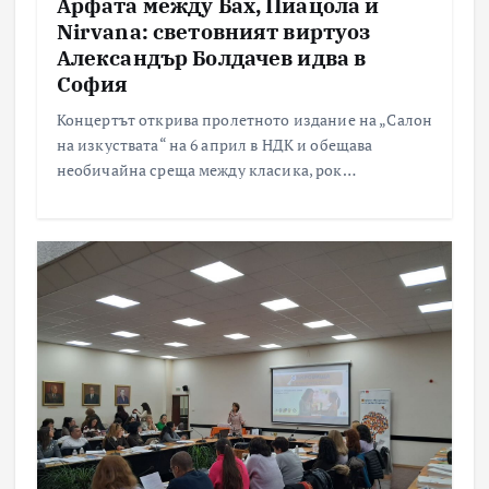
Арфата между Бах, Пиацола и
Nirvana: световният виртуоз
Александър Болдачев идва в
София
Концертът открива пролетното издание на „Салон
на изкуствата“ на 6 април в НДК и обещава
необичайна среща между класика, рок…