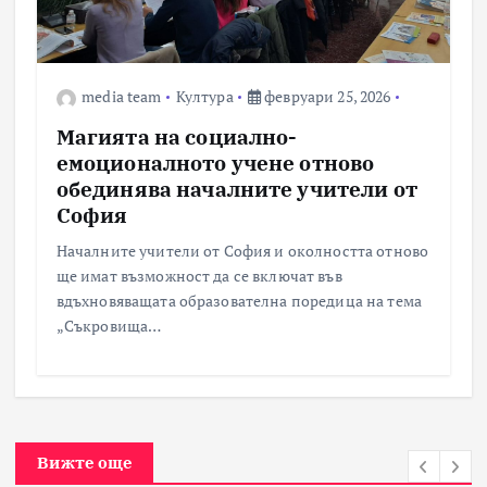
media team
Култура
февруари 25, 2026
Магията на социално-
емоционалното учене отново
обединява началните учители от
София
Началните учители от София и околността отново
ще имат възможност да се включат във
вдъхновяващата образователна поредица на тема
„Съкровища…
Вижте още