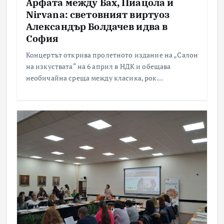
Арфата между Бах, Пиацола и
Nirvana: световният виртуоз
Александър Болдачев идва в
София
Концертът открива пролетното издание на „Салон
на изкуствата“ на 6 април в НДК и обещава
необичайна среща между класика, рок…