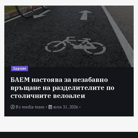
Здраве
БАЕМ настоява за незабавно
връщане на разделителите по
столичните велоалеи
By
media team
юли 31, 2026