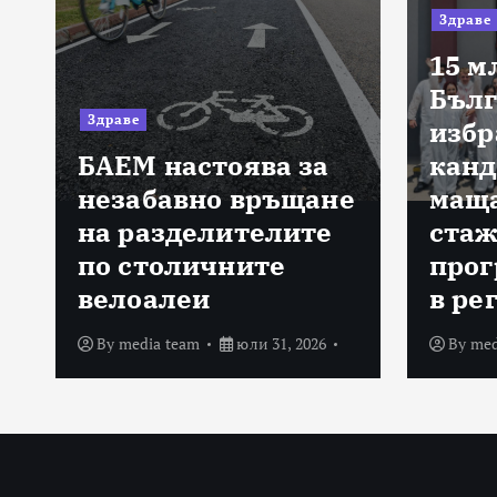
Здраве
15 м
Бълг
Здраве
избр
БАЕМ настоява за
канд
а
незабавно връщане
маща
на разделителите
стаж
по столичните
прог
велоалеи
в ре
By
media team
юли 31, 2026
By
med