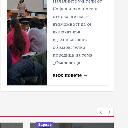
Началните учители от
София и околността
отново ще имат
възможност да се
включат във
вдъхновяващата
образователна
поредица на тема
„Съкровища…
виж повече
Здраве