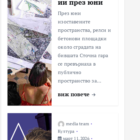
ии през юни
През юни
изоставените
пространства, релси и
бетонови площадки
около сградата на
бившата Сточна гара
се превърнаха в
публично
пространство за…
виж повече
media team
Култура
март 11, 2026