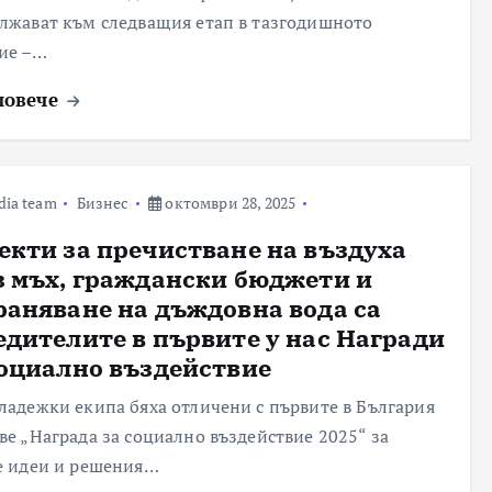
лжават към следващия етап в тазгодишното
ие –…
повече
dia team
Бизнес
октомври 28, 2025
екти за пречистване на въздуха
з мъх, граждански бюджети и
раняване на дъждовна вода са
едителите в първите у нас Награди
социално въздействие
ладежки екипа бяха отличени с първите в България
ве „Награда за социално въздействие 2025“ за
е идеи и решения…