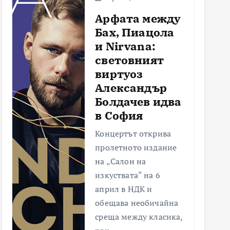
Арфата между
Бах, Пиацола
и Nirvana:
световният
виртуоз
Александър
Болдачев идва
в София
Концертът открива
пролетното издание
на „Салон на
изкуствата“ на 6
април в НДК и
обещава необичайна
среща между класика,