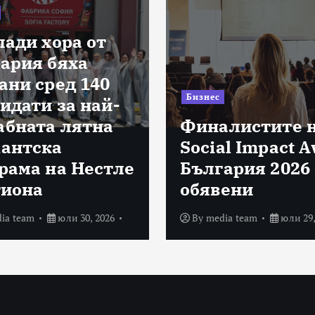
лади хора от
ария бяха
ани сред 140
Бизнес
идати за най-
бната лятна
Финалистите 
антска
Social Impact 
рама на Нестле
България 2026 
гиона
обявени
ia team
юли 30, 2026
By
media team
юли 29,