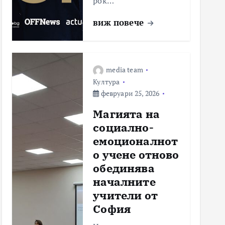
рок…
виж повече
media team
Култура
февруари 25, 2026
Магията на
социално-
емоционалнот
о учене отново
обединява
началните
учители от
София