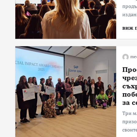
продъ
издан
виж 
me
Про
чре
съх
поб
за 
Три м
призо
своит