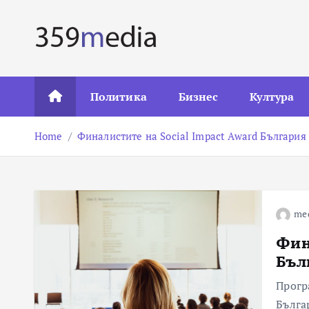
S
k
i
p
t
Политика
Бизнес
Култура
o
c
Home
Финалистите на Social Impact Award България
o
n
t
e
n
me
t
Фин
Бъл
Прогр
Бълга