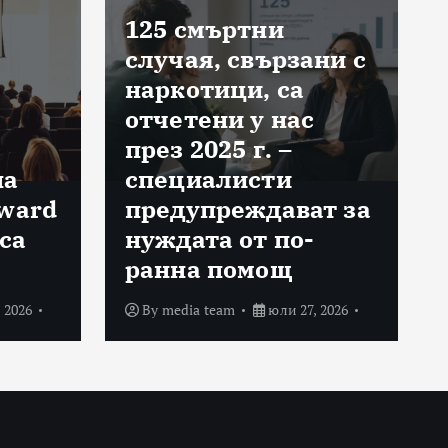
125 смъртни
случая, свързани с
наркотици, са
отчетени у нас
през 2025 г. –
на
специалисти
Award
предупреждават за
са
нуждата от по-
ранна помощ
 2026
By
media team
юли 27, 2026