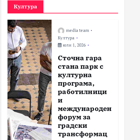
Култура
media team
Култура
юли 1, 2026
Сточна гара
стана парк с
културна
програма,
работилници
и
международен
форум за
градски
трансформац