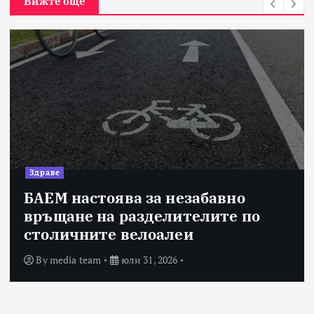
Вижте още
Здраве
БАЕМ настоява за незабавно
връщане на разделителите по
столичните велоалеи
By
media team
юли 31, 2026