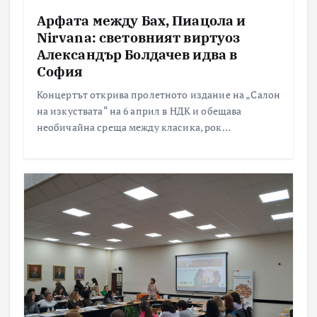
Арфата между Бах, Пиацола и
Nirvana: световният виртуоз
Александър Болдачев идва в
София
Концертът открива пролетното издание на „Салон
на изкуствата“ на 6 април в НДК и обещава
необичайна среща между класика, рок…