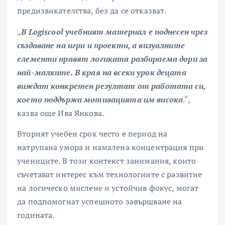
предизвикателства, без да се отказват.
„
В
Logiscool
учебният материал е поднесен чрез
създаване на игри и проекти, а визуалните
елементи правят логиката разбираема дори за
най-малките. В края на всеки урок децата
виждат конкретен резултат от работата си,
което поддържа мотивацията им висока
.“,
казва още Ива Янкова.
Вторият учебен срок често е период на
натрупана умора и намалена концентрация при
учениците. В този контекст занимания, които
съчетават интерес към технологиите с развитие
на логическо мислене и устойчив фокус, могат
да подпомогнат успешното завършване на
годината.