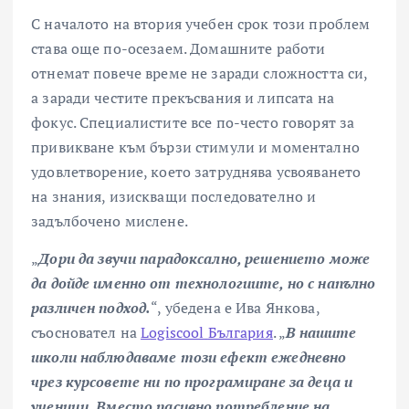
С началото на втория учебен срок този проблем
става още по-осезаем. Домашните работи
отнемат повече време не заради сложността си,
а заради честите прекъсвания и липсата на
фокус. Специалистите все по-често говорят за
привикване към бързи стимули и моментално
удовлетворение, което затруднява усвояването
на знания, изискващи последователно и
задълбочено мислене.
„
Дори да з
вучи парадоксално, решението може
да дойде именно от технологиите, но с напълно
различен подход.
“, убедена е Ива Янкова,
съосновател на
Logiscool
България
. „
В нашите
школи наблюдаваме този ефект ежедневно
чрез курсовете ни по програмиране за деца и
ученици. Вместо пасивно потребление на