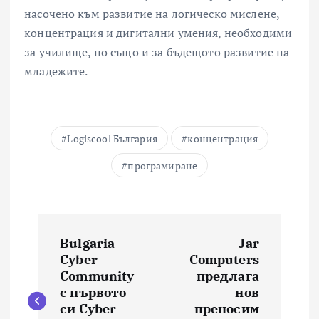
насочено към развитие на логическо мислене,
концентрация и дигитални умения, необходими
за училище, но също и за бъдещото развитие на
младежите.
Logiscool България
концентрация
програмиране
Н
Bulgaria
Jar
а
Cyber
Computers
Community
предлага
в
с първото
нов
си Cyber
преносим