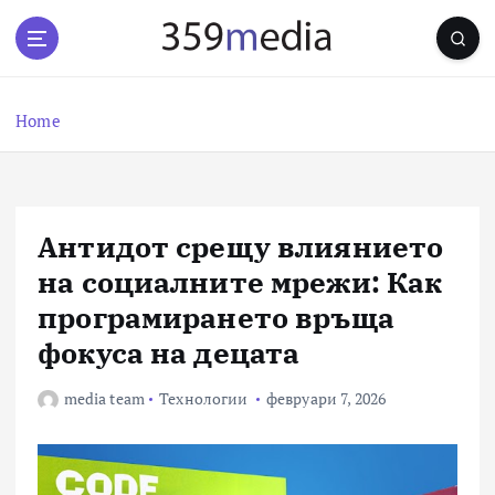
S
k
i
p
t
Home
o
c
o
n
Антидот срещу влиянието
t
e
на социалните мрежи: Как
n
програмирането връща
t
фокуса на децата
media team
Технологии
февруари 7, 2026