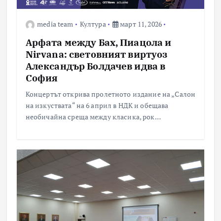
media team
Култура
март 11, 2026
Арфата между Бах, Пиацола и
Nirvana: световният виртуоз
Александър Болдачев идва в
София
Концертът открива пролетното издание на „Салон
на изкуствата“ на 6 април в НДК и обещава
необичайна среща между класика, рок…