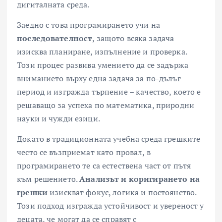
дигиталната среда.
Заедно с това програмирането учи на
последователност
, защото всяка задача
изисква планиране, изпълнение и проверка.
Този процес развива умението да се задържа
вниманието върху една задача за по-дълъг
период и изгражда търпение – качество, което е
решаващо за успеха по математика, природни
науки и чужди езици.
Докато в традиционната учебна среда грешките
често се възприемат като провал, в
програмирането те са естествена част от пътя
към решението.
Анализът и коригирането на
грешки
изискват фокус, логика и постоянство.
Този подход изгражда устойчивост и увереност у
децата, че могат да се справят с