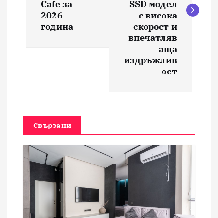
и
Cafe за
SSD модел
2026
с висока
година
скорост и
г
впечатляв
аща
а
издръжлив
ост
ц
и
я
Свързани