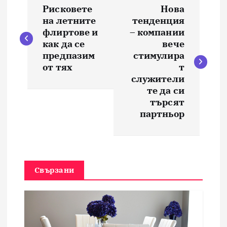
Н
Рисковете
Нова
а
на летните
тенденция
флиртове и
– компании
в
как да се
вече
предпазим
стимулира
и
от тях
т
служители
те да си
г
търсят
партньор
а
ц
и
Свързани
я