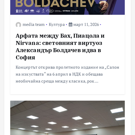
media team
Култура
март 11, 2026
Арфата между Бах, Пиацола и
Nirvana: световният виртуоз
Александър Болдачев идва в
София
Концертът открива пролетното издание на „Салон
на изкуствата“ на 6 април в НДК и обещава
необичайна среща между класика, рок…