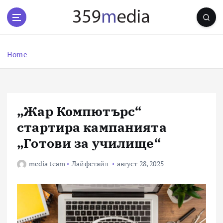
S
k
i
p
t
Home
o
c
o
n
„Жар Компютърс“
t
e
стартира кампанията
n
„Готови за училище“
t
media team
Лайфстайл
август 28, 2025