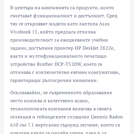
В центъра на кампанията са продукти, които
съчетават функционалност и достъпност. Сред
тях се открояват модели като лаптопа Asus
Vivobook 15, който предлага отлична
производителност за ежедневните учебни
задачи, достъпния принтер HP DeskJet 2822e,
както
и мултифункционалното печатащо
устройство Brother DCP-T520W, което се
отличава с изключително евтини консумативи,
гарантиращи дългосрочни икономии.
Осъзнавайки, че съвременното образование
често изисква и качествено аудио,
технологичната компания включва в своята
селекция и геймърските слушалки Genesis Radon
610
със 7.1 виртуално съраунд звучене, които са
идеални както за онлайн уроци, така и за