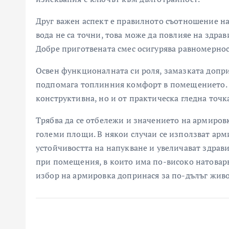
Друг важен аспект е правилното съотношение на
вода не са точни, това може да повлияе на здрав
Добре приготвената смес осигурява равномернос
Освен функционалната си роля, замазката допри
подпомага топлинния комфорт в помещението. Т
конструктивна, но и от практическа гледна точк
Трябва да се отбележи и значението на армиро
големи площи. В някои случаи се използват ар
устойчивостта на напукване и увеличават здрави
при помещения, в които има по-високо натовар
избор на армировка допринася за по-дълъг жив