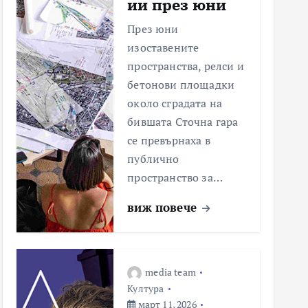
ии през юни
През юни
изоставените
пространства, релси и
бетонови площадки
около сградата на
бившата Сточна гара
се превърнаха в
публично
пространство за…
виж повече
media team
Култура
март 11, 2026