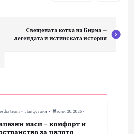
Свещената котка на Бирма —
легендата и истинската история
edia team
Лайфстайл
юни 20, 2026
апезни маси – комфорт и
остранство за цялото