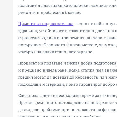
полагане на настилки като плочки, ламинат или 
ремонти и проблеми в бъдеще.
Циментова подова замазка
е едно от най-популя
здравина, устойчивост и сравнително достъпна ц
строителство, така и при ремонт на стари сград
повърхност. Основното ѝ предимство е, че може 
издържа на значително натоварване.
Процесът на полагане изисква добра подготовка
и прецизно нивелиране. Всяка стъпка има значе
грешки могат да доведат до неравности или напу
подходящи материали, които гарантират добро 
След полагането е необходимо време за съхнене, 
Преждевременното натоварване на повърхността
да създаде проблеми при поставянето на финалн
изисквания е ключът към дълготрайност.