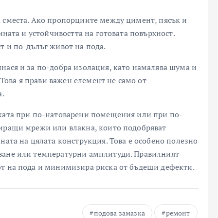
 сместа. Ако пропорциите между цимент, пясък и
ината и устойчивостта на готовата повърхност.
т и по-дълъг живот на пода.
нася и за по-добра изолация, като намалява шума и
ова я прави важен елемент не само от
а.
вката при по-натоварени помещения или при по-
миращи мрежи или влакна, които подобряват
ната на цялата конструкция. Това е особено полезно
ване или температурни амплитуди. Правилният
от на пода и минимизира риска от бъдещи дефекти.
подова замазка
ремонт