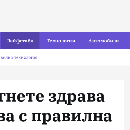
Лайфстайл
Технологии
Автомобили
авилна технология
гнете здрава
ва с правилна