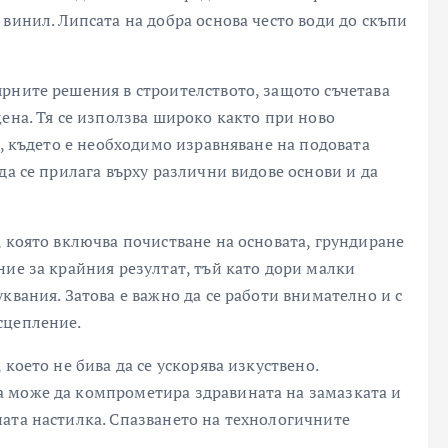
винил. Липсата на добра основа често води до скъпи
рните решения в строителството, защото съчетава
ена. Тя се използва широко както при ново
и, където е необходимо изравняване на подовата
да се прилага върху различни видове основи и да
, която включва почистване на основата, грундиране
ние за крайния резултат, тъй като дори малки
квания. Затова е важно да се работи внимателно и с
сцепление.
което не бива да се ускорява изкуствено.
 може да компрометира здравината на замазката и
ата настилка. Спазването на технологичните