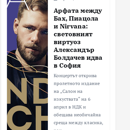
Арфата между
Бах, Пиацола
и Nirvana:
световният
виртуоз
Александър
Болдачев идва
в София
Концертът открива
пролетното издание
на „Салон на
изкуствата“ на 6
април в НДК и
обещава необичайна
среща между класика,