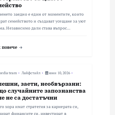
мейство
енето заедно е един от моментите, които
рат семейството и създават усещане за уют
ма. Независимо дали става въпрос…
 повече
edia team
Лайфстайл
юни 10, 2026
пешни, заети, необвързани:
що случайните запознанства
че не са достатъчни
о хора имат стратегия за кариерата си,
ират финансите си, инвестират в