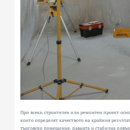
При всеки строителен или ремонтен проект осно
които определят качеството на крайния резулта
търговско помещение, равната и стабилна повър