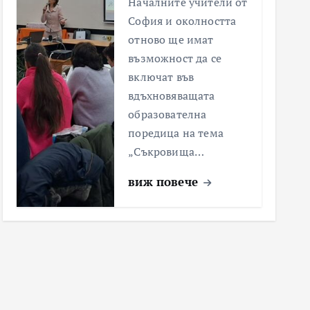
Началните учители от
София и околността
отново ще имат
възможност да се
включат във
вдъхновяващата
образователна
поредица на тема
„Съкровища…
виж повече