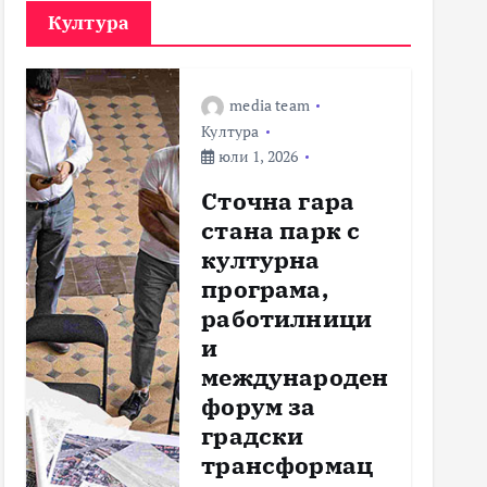
Култура
media team
Култура
юли 1, 2026
Сточна гара
стана парк с
културна
програма,
работилници
и
международен
форум за
градски
трансформац