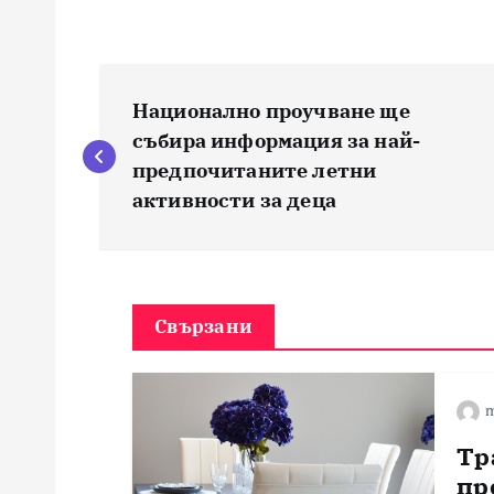
Н
Национално проучване ще
а
събира информация за най-
предпочитаните летни
в
активности за деца
и
г
Свързани
а
m
ц
Тр
пр