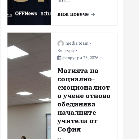
рок…
виж повече
media team
Култура
февруари 25, 2026
Магията на
социално-
емоционалнот
о учене отново
обединява
началните
учители от
София